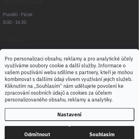
PRACOVNÍ DOBA
Pondělí - Pátek
8:00 - 16:30
KONTAKT
radek.abrham
@
favia.cz
Pro personalizaci obsahu, reklamy a pro analytické účely
využíváme soubory cookie a další služby. Informace o
+420 725 030 166
vašem používání webu sdílíme s partnery, kteří je mohou
+420 724 888 488
kombinovat s dalšími údaji vlivem využívání jejich služeb.
Kliknutím na „Souhlasím“ nám udělujete povolení ke
zpracování osobních údajů a cookies za účelem
personalizovaného obsahu, reklamy a analytiky.
Nastavení
Copyright 2026
ELICA CR
. Všechna práva vyhrazena.
Upravit nastavení
cookies
Odmítnout
Souhlasím