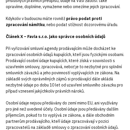
příslušných právních předpisů, údaje na Vaši žádost také
opravíme, doplníme, vymažeme nebo omezíme jejich zpracování.
Kdykoliv v budoucnu máte rovněž
právo podat proti
zpracování námitku
, nebo podat stížnost dozorovému úřadu.
Článek X – Favia s.r.o. jako správce osobních údajů
Při vyřizování smluvní agendy prodávajícím může docházet ke
zpracování osobních údajů kupujících, kteří jsou fyzickými osobami.
Prodávající osobní údaje kupujících, které získá v souvislosti s
uzavřením smlouvy, zpracovává, neboť je to nezbytné pro splnění
smluvních závazků a jeho povinností vyplývajících ze zákona. Na
základě svých oprávněných zájmů si prodávající dále ukládá
nezbytné údaje po dobu 10 let od uzavření smluvního závazku pro
případ vznesení jakýchkoliv právních nároků.
Osobní údaje nejsou předávány do zemí mimo EU, ani využívány
pro jiné než uvedené účely. Osobní údaje jsou předávány dalším
příjemcům, pokud to to vyplývá ze zákona, a dále obchodním
partnerům prodávajícího, kteří údaje zpracovávají v pozici
zpracovatelů na základě smlouvy o zpracování osobních údajů.