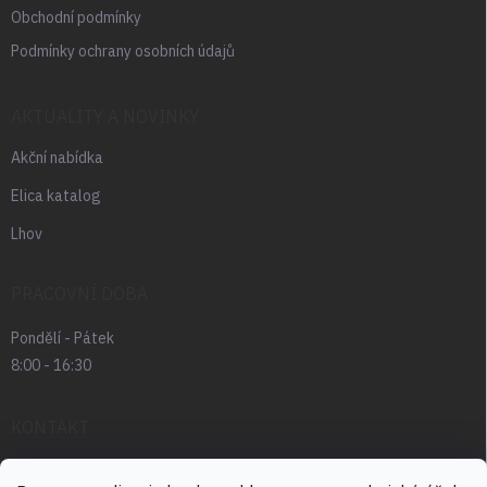
Obchodní podmínky
Podmínky ochrany osobních údajů
AKTUALITY A NOVINKY
Akční nabídka
Elica katalog
Lhov
PRACOVNÍ DOBA
Pondělí - Pátek
8:00 - 16:30
KONTAKT
radek.abrham
@
favia.cz