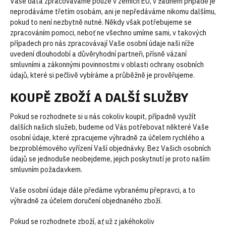
Vaše data zpracováváme pouze v zemích EU, v žádném případě je
neprodáváme třetím osobám, ani je nepředáváme nikomu dalšímu,
pokud to není nezbytně nutné. Někdy však potřebujeme se
zpracováním pomoci, neboť ne všechno umíme sami, v takových
případech pro nás zpracovávají Vaše osobní údaje naši níže
uvedení dlouhodobí a důvěryhodní partneři, přísně vázaní
smluvními a zákonnými povinnostmi v oblasti ochrany osobních
údajů, které si pečlivě vybíráme a průběžně je prověřujeme.
KOUPĚ ZBOŽÍ A DALŠÍ SLUŽBY
Pokud se rozhodnete si u nás cokoliv koupit, případně využít
dalších našich služeb, budeme od Vás potřebovat některé Vaše
osobní údaje, které zpracujeme výhradně za účelem rychlého a
bezproblémového vyřízení Vaší objednávky. Bez Vašich osobních
údajů se jednoduše neobejdeme, jejich poskytnutí je proto naším
smluvním požadavkem.
Vaše osobní údaje dále předáme vybranému přepravci, a to
výhradně za účelem doručení objednaného zboží.
Pokud se rozhodnete zboží, ať už z jakéhokoliv