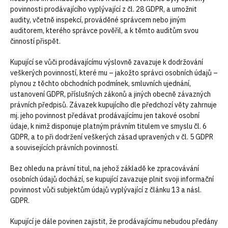
povinnosti prodávajícího vyplývající z čl. 28 GDPR, a umožnit
audity, včetně inspekcí, prováděné správcem nebo jiným
auditorem, kterého správce pověřil, a k těmto auditům svou
činností přispět.
Kupující se vůči prodávajícímu výslovně zavazuje k dodržování
veškerých povinností, které mu – jakožto správci osobních údajů –
plynou z těchto obchodních podmínek, smluvních ujednání,
ustanovení GDPR, příslušných zákonů a jiných obecně závazných
právních předpisů. Závazek kupujícího dle předchozí věty zahrnuje
mj. jeho povinnost předávat prodávajícímu jen takové osobní
údaje, k nimž disponuje platným právním titulem ve smyslu čl. 6
GDPR, a to při dodržení veškerých zásad upravených v čl. 5 GDPR
a souvisejících právních povinností.
Bez ohledu na právní titul, na jehož základě ke zpracovávání
osobních údajů dochází, se kupující zavazuje plnit svoji informační
povinnost vůči subjektům údajů vyplývající z článku 13 a násl.
GDPR.
Kupující je dále povinen zajistit, že prodávajícímu nebudou předány