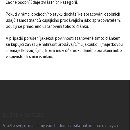
žádné osobní údaje zvláštních kategorií.
Pokud v rámci obchodního styku dochází ke zpracování osobních
údajů zaměstnanců kupujícího prodávajícím jako zpracovatelem,
použijí se přiměřeně ustanovení tohoto článku.
V případě porušení jakékoli povinnosti stanovené tímto článkem,
se kupující zavazuje nahradit prodávajícímu jakoukoli (majetkovou
i nemajetkovou) újmu, která mu v důsledku daného porušení nebo
v souvislosti s ním vznikne.
Z
á
p
a
t
í
BUĎTE V OBRAZE!
Vložte svůj e-mail a my vám budeme zasílat informace o nových