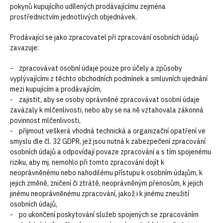
pokynů kupujícího udílených prodávajícímu zejména
prostřednictvím jednotlivých objednávek.
Prodávající se jako zpracovatel při zpracování osobních údajů
zavazuje:
- zpracovávat osobní údaje pouze pro účely a způsoby
vyplývajícími z těchto obchodních podmínek a smluvních ujednání
mezi kupujícím a prodávajícím,
- zajistit, aby se osoby oprávněné zpracovávat osobní údaje
zavázaly k mlčenlivosti, nebo aby se na ně vztahovala zákonná
povinnost mlčenlivosti,
- přijmout veškerá vhodná technická a organizační opatření ve
smyslu dle čl. 32 GDPR, jež jsou nutná k zabezpečení zpracování
osobních údajů a odpovídají povaze zpracování a s tím spojenému
riziku, aby mj. nemohlo při tomto zpracování dojít k
neoprávněnému nebo nahodilému přístupu k osobním údajům, k
jejich změně, zničení či ztrátě, neoprávněným přenosům, k jejich
jinému neoprávněnému zpracování, jakož i k jinému zneužití
osobních údajů,
- po ukončení poskytování služeb spojených se zpracováním