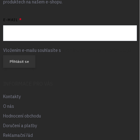
produktech na našem e-shopu.
E-MAIL
Vložením e-mailu souhlasíte s
podmínkami ochrany osobních údajů
Přihlásit se
INFORMACE PRO VÁS
Kontakty
O nás
Hodnocení obchodu
Doručení a platby
Reklamační řád