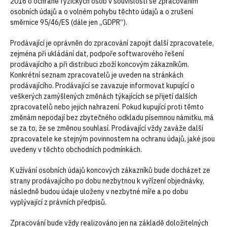
2016 o ochraně fyzických osob v souvislosti se zpracováním
osobních údajů a o volném pohybu těchto údajů a o zrušení
směrnice 95/46/ES (dále jen „GDPR“).
Prodávající je oprávněn do zpracování zapojit další zpracovatele,
zejména při ukládání dat, podpoře softwarového řešení
prodávajícího a při distribuci zboží koncovým zákazníkům.
Konkrétní seznam zpracovatelů je uveden na stránkách
prodávajícího. Prodávající se zavazuje informovat kupující o
veškerých zamýšlených změnách týkajících se přijetí dalších
zpracovatelů nebo jejich nahrazení. Pokud kupující proti těmto
změnám nepodají bez zbytečného odkladu písemnou námitku, má
se za to, že se změnou souhlasí. Prodávající vždy zaváže další
zpracovatele ke stejným povinnostem na ochranu údajů, jaké jsou
uvedeny v těchto obchodních podmínkách.
K užívání osobních údajů koncových zákazníků bude docházet ze
strany prodávajícího po dobu nezbytnou k vyřízení objednávky,
následně budou údaje uloženy v nezbytné míře a po dobu
vyplývající z právních předpisů.
Zpracování bude vždy realizováno jen na základě doložitelných