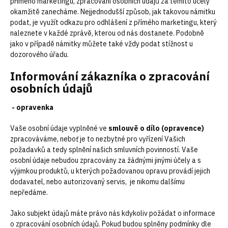
přímého marketingu, zpracování osobních údajů za těmito účely
okamžitě zanecháme. Nejjednodušší způsob, jak takovou námitku
podat, je využít odkazu pro odhlášení z přímého marketingu, který
naleznete v každé zprávě, kterou od nás dostanete. Podobně
jako v případě námitky můžete také vždy podat stížnost u
dozorového úřadu.
Informování zákazníka o zpracování
osobních údajů
- opravenka
Vaše osobní údaje vyplněné ve
smlouvě o dílo (opravence)
zpracováváme, neboť je to nezbytné pro vyřízení Vašich
požadavků a tedy splnění našich smluvních povinností. Vaše
osobní údaje nebudou zpracovány za žádnými jinými účely a s
výjimkou produktů, u kterých požadovanou opravu provádí jejich
dodavatel, nebo autorizovaný servis, je nikomu dalšímu
nepředáme.
Jako subjekt údajů máte právo nás kdykoliv požádat o informace
o zpracování osobních údajů. Pokud budou splněny podmínky dle