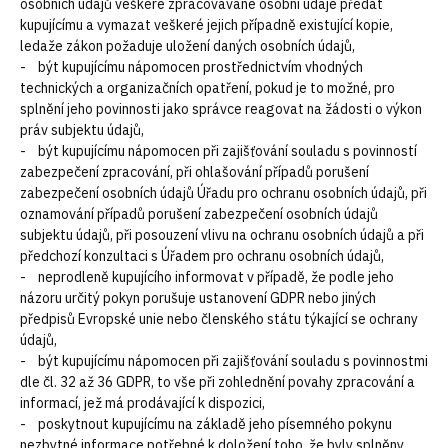
osobních údajů veškeré zpracovávané osobní údaje předat
kupujícímu a vymazat veškeré jejich případně existující kopie,
ledaže zákon požaduje uložení daných osobních údajů,
- být kupujícímu nápomocen prostřednictvím vhodných
technických a organizačních opatření, pokud je to možné, pro
splnění jeho povinnosti jako správce reagovat na žádosti o výkon
práv subjektu údajů,
- být kupujícímu nápomocen při zajišťování souladu s povinností
zabezpečení zpracování, při ohlašování případů porušení
zabezpečení osobních údajů Úřadu pro ochranu osobních údajů, při
oznamování případů porušení zabezpečení osobních údajů
subjektu údajů, při posouzení vlivu na ochranu osobních údajů a při
předchozí konzultaci s Úřadem pro ochranu osobních údajů,
- neprodleně kupujícího informovat v případě, že podle jeho
názoru určitý pokyn porušuje ustanovení GDPR nebo jiných
předpisů Evropské unie nebo členského státu týkající se ochrany
údajů,
- být kupujícímu nápomocen při zajišťování souladu s povinnostmi
dle čl. 32 až 36 GDPR, to vše při zohlednění povahy zpracování a
informací, jež má prodávající k dispozici,
- poskytnout kupujícímu na základě jeho písemného pokynu
nezbytné informace potřebné k doložení toho, že byly splněny