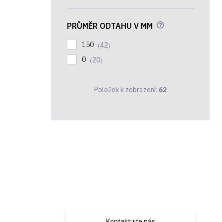
?
PRŮMĚR ODTAHU V MM
150
42
0
20
Položek k zobrazení:
62
Máte dotaz na
některý z našich
produktů?
Kontaktujte nás