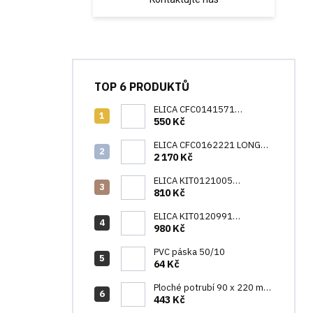
TOP 6 PRODUKTŮ
ELICA CFC0141571
(CFC0038000)
550 Kč
ELICA CFC0162221 LONG
LIFE
2 170 Kč
ELICA KIT0121005
NIKOLATESLA ODTAH
810 Kč
ELICA KIT0120991
NIKOLATESLA ODTAH
980 Kč
PVC páska 50/10
64 Kč
Ploché potrubí 90 x 220 mm
/ 1000 mm (1053M)
443 Kč