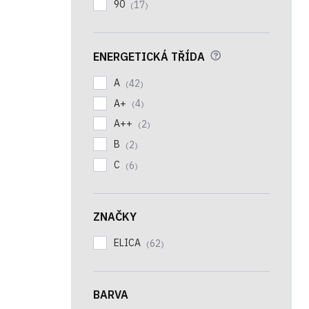
90
17
?
ENERGETICKÁ TŘÍDA
A
42
A+
4
A++
2
B
2
C
6
ZNAČKY
ELICA
62
BARVA