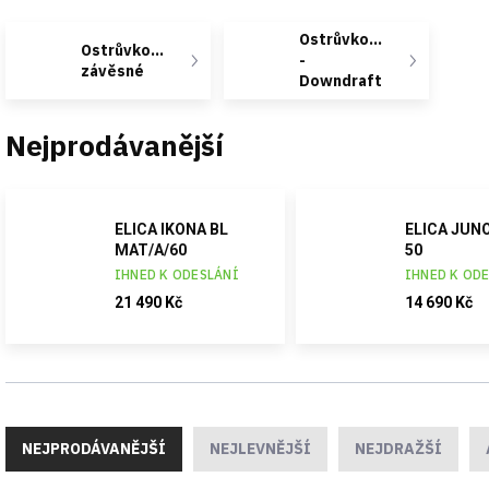
Ostrůvkové
Ostrůvkové
-
závěsné
Downdraft
Nejprodávanější
ELICA IKONA BL
ELICA JUN
MAT/A/60
50
IHNED K ODESLÁNÍ
IHNED K OD
21 490 Kč
14 690 Kč
Ř
a
NEJPRODÁVANĚJŠÍ
NEJLEVNĚJŠÍ
NEJDRAŽŠÍ
z
e