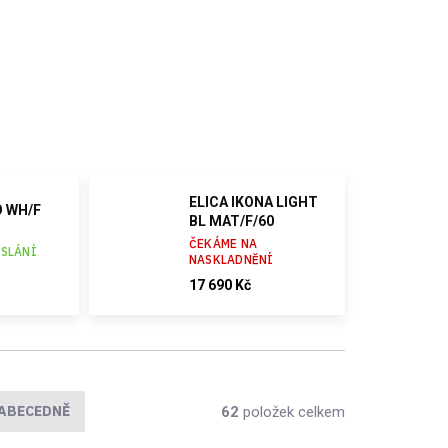
ELICA IKONA LIGHT
O WH/F
BL MAT/F/60
ČEKÁME NA
ESLÁNÍ
NASKLADNĚNÍ
17 690 Kč
ABECEDNĚ
62
položek celkem