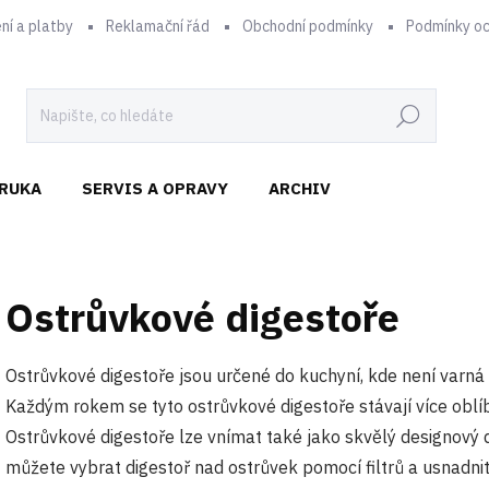
ní a platby
Reklamační řád
Obchodní podmínky
Podmínky oc
Hledat
RUKA
SERVIS A OPRAVY
ARCHIV
Ostrůvkové digestoře
Ostrůvkové digestoře jsou určené do kuchyní, kde není varná d
Každým rokem se tyto ostrůvkové digestoře stávají více oblí
Ostrůvkové digestoře lze vnímat také jako skvělý designový do
můžete vybrat digestoř nad ostrůvek pomocí filtrů a usnadni