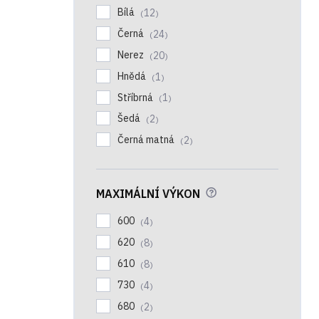
Bílá
12
Černá
24
Nerez
20
Hnědá
1
Stříbrná
1
Šedá
2
Černá matná
2
?
MAXIMÁLNÍ VÝKON
600
4
620
8
610
8
730
4
680
2