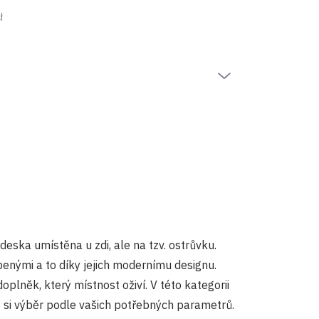
hrany osobních údajů
PRÁZDNÝ KOŠÍK
NÁKUPNÍ
KOŠÍK
eska umístěna u zdi, ale na tzv. ostrůvku.
benými a to díky jejich modernímu designu.
plněk, který místnost oživí. V této kategorii
t si výběr podle vašich potřebných parametrů.