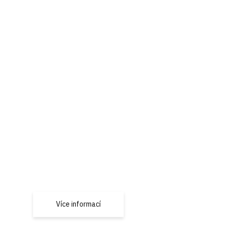
Prodloužená záruka El
BLACKTEXT
Prodlužte záruku produktů Elica!
Více informací