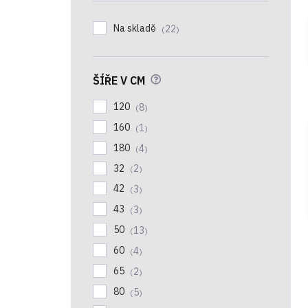
í
p
Na skladě
22
a
n
e
l
?
ŠÍŘE V CM
120
8
160
1
180
4
32
2
42
3
43
3
50
13
60
4
65
2
80
5