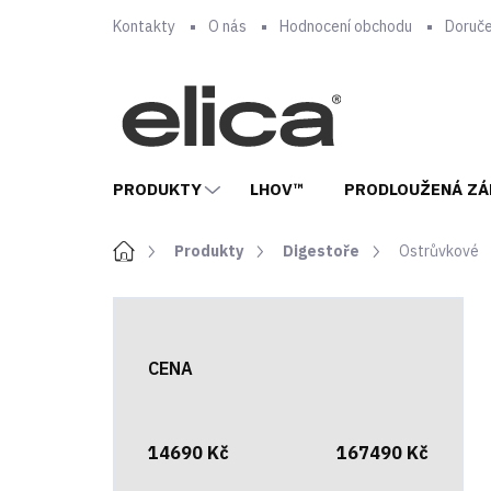
Přejít
Kontakty
O nás
Hodnocení obchodu
Doruče
na
obsah
PRODUKTY
LHOV™
PRODLOUŽENÁ ZÁ
Domů
Produkty
Digestoře
Ostrůvkové
P
o
s
CENA
t
r
a
n
14690
Kč
167490
Kč
n