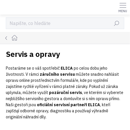
Přejít
na
obsah
Hledat
Domů
Servis a opravy
Postaráme se o váš spotřebič
ELICA
po celou dobu jeho
životnosti. V rámci
záručního servisu
můžete snadno nahlásit
opravu online prostřednictvím formuláře, kde po vyplnění
zajistíme rychlé vyřízení v rámci platné záruky. Pokud už záruka
uplynula, můžete využít
pozáruční servis
, ve kterém si vyberete
nejbližšího servisního gestora a domluvíte si s ním opravu přímo.
Naši gestoři jsou
oficiální servisní partneři ELICA
, kteří
zajišťují odborné opravy, diagnostiku a používají výhradně
originální náhradní díly.