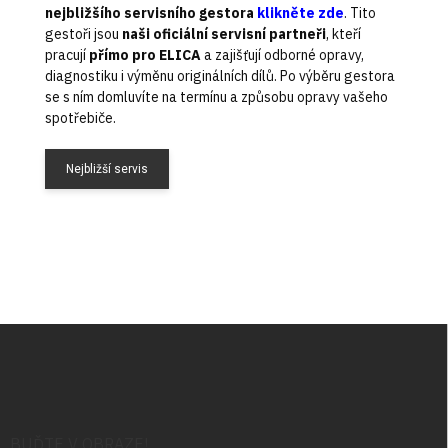
nejbližšího servisního gestora
klikněte zde
. Tito
gestoři jsou
naši oficiální servisní partneři
, kteří
pracují
přímo pro ELICA
a zajišťují odborné opravy,
diagnostiku i výměnu originálních dílů. Po výběru gestora
se s ním domluvíte na termínu a způsobu opravy vašeho
spotřebiče.
Nejbližší servis
Z
á
p
a
t
í
BUĎTE V OBRAZE!