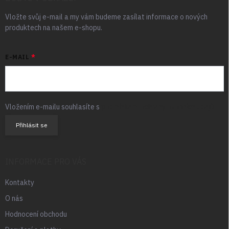
Vložte svůj e-mail a my vám budeme zasílat informace o nových
produktech na našem e-shopu.
E-MAIL
Vložením e-mailu souhlasíte s
podmínkami ochrany osobních údajů
Přihlásit se
INFORMACE PRO VÁS
Kontakty
O nás
Hodnocení obchodu