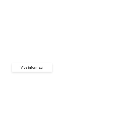
Prodloužená záruka Elica
BLACKTEXT
Prodlužte záruku produktů Elica!
Více informací