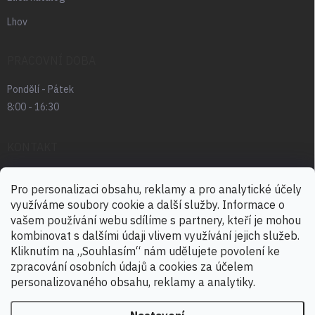
Lhov
PRACOVNÍ DOBA
Pondělí - Pátek
8:00 - 16:30
KONTAKT
radek.abrham
@
favia.cz
Pro personalizaci obsahu, reklamy a pro analytické účely
využíváme soubory cookie a další služby. Informace o
+420 725 030 166
vašem používání webu sdílíme s partnery, kteří je mohou
+420 724 888 488
kombinovat s dalšími údaji vlivem využívání jejich služeb.
Kliknutím na „Souhlasím“ nám udělujete povolení ke
zpracování osobních údajů a cookies za účelem
personalizovaného obsahu, reklamy a analytiky.