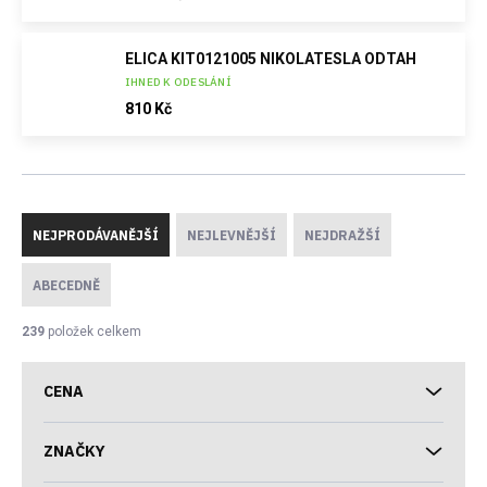
ELICA KIT0121005 NIKOLATESLA ODTAH
IHNED K ODESLÁNÍ
810 Kč
Ř
a
NEJPRODÁVANĚJŠÍ
NEJLEVNĚJŠÍ
NEJDRAŽŠÍ
z
e
ABECEDNĚ
n
í
239
položek celkem
p
r
CENA
o
d
u
ZNAČKY
k