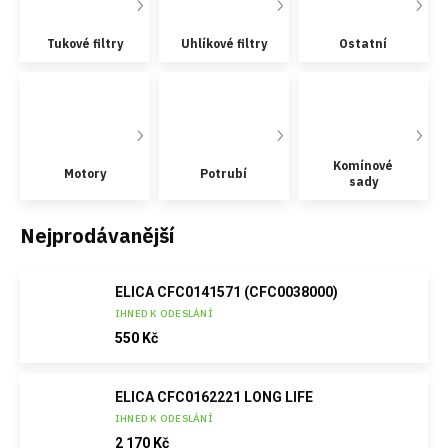
Tukové filtry
Uhlíkové filtry
Ostatní
Komínové
Motory
Potrubí
sady
Nejprodávanější
ELICA CFC0141571 (CFC0038000)
IHNED K ODESLÁNÍ
550 Kč
ELICA CFC0162221 LONG LIFE
IHNED K ODESLÁNÍ
2 170 Kč