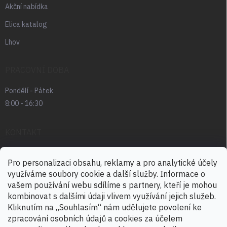
Akční nabídka
Elica katalog
Lhov
PRACOVNÍ DOBA
Pondělí - Pátek
8:00 - 16:30
KONTAKT
radek.abrham
@
favia.cz
Pro personalizaci obsahu, reklamy a pro analytické účely
využíváme soubory cookie a další služby. Informace o
+420 725 030 166
vašem používání webu sdílíme s partnery, kteří je mohou
+420 724 888 488
kombinovat s dalšími údaji vlivem využívání jejich služeb.
Kliknutím na „Souhlasím“ nám udělujete povolení ke
zpracování osobních údajů a cookies za účelem