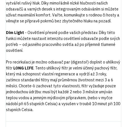
vytvářel rušivý hluk. Díky mimořádně nízké hlučnosti našich
odsavačů a varných desek s integrovaným odsáváním si můžete
užívat maximální komfort. Vařte, komunikujte s rodinou či hosty a
věnujte se přípravě pokrmů bez zbytečného hluku na pozadí.
Dim Light
-
Osvětlení přesně podle vašich představ. Díky této
funkci můžete nastavit intenzitu osvětlení odsavače podle svých
potřeb – od jasného pracovního světla až po příjemně tlumené
osvětlení.
Pro recirkulaci je možno odsavač par (digestoř) doplnit o uhlíkový
filtr
LONG LIFE
. Tento uhlíkový filtr je velmi účinný pachový filtr,
který má schopnost vlastní regenerace a vydrží až 3 roky,
zatímco standardní filtry mají průměrnou životnost mezi 3 a 6
měsíci. Chcete-li zachovat tyto vlastnosti, filtr vyžaduje pouze
jednoduchou údržbu: musí být každé 2 nebo 3 měsíce umýván
teplou vodou a jemným mýdlovým přípravkem, (nebo v myčce
nádobí při 65 stupních Celsia) a vysušen v troubě 10 minut při 100
stupních Celsia.