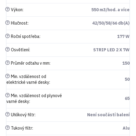
?
Výkon
:
550 m3/hod. a více
?
Hlučnost
:
42/50/58/66 db(A)
?
Roční spotřeba
:
177 W
?
Osvětlení
:
STRIP LED 2 X 7W
?
Průměr odtahu v mm
:
150
?
Min. vzdálenost od
50
elektrické varné desky
:
?
Min. vzdálenost od plynové
65
varné desky
:
?
Uhlíkový filtr
:
Není součástí balení
?
Tukový filtr
:
Alu