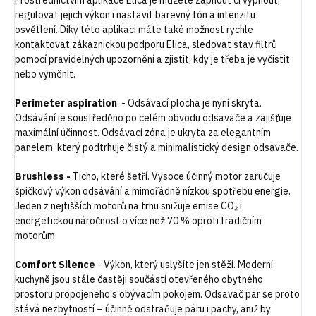
Prostřednictvím aplikace Elica je můžete zapnout či vypnout,
regulovat jejich výkon i nastavit barevný tón a intenzitu
osvětlení. Díky této aplikaci máte také možnost rychle
kontaktovat zákaznickou podporu Elica, sledovat stav filtrů
pomocí pravidelných upozornění a zjistit, kdy je třeba je vyčistit
nebo vyměnit.
Perimeter aspiration
- Odsávací plocha je nyní skryta.
Odsávání je soustředěno po celém obvodu odsavače a zajišťuje
maximální účinnost. Odsávací zóna je ukryta za elegantním
panelem, který podtrhuje čistý a minimalistický design odsavače.
Brushless -
Ticho, které šetří. Vysoce účinný motor zaručuje
špičkový výkon odsávání a mimořádně nízkou spotřebu energie.
Jeden z nejtišších motorů na trhu snižuje emise CO₂ i
energetickou náročnost o více než 70 % oproti tradičním
motorům.
Comfort Silence
- Výkon, který uslyšíte jen stěží. Moderní
kuchyně jsou stále častěji součástí otevřeného obytného
prostoru propojeného s obývacím pokojem. Odsavač par se proto
stává nezbytností – účinně odstraňuje páru i pachy, aniž by