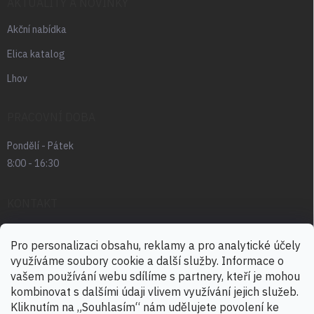
AKTUALITY A NOVINKY
Akční nabídka
Elica katalog
Lhov
PRACOVNÍ DOBA
Pondělí - Pátek
8:00 - 16:30
KONTAKT
radek.abrham
@
favia.cz
Pro personalizaci obsahu, reklamy a pro analytické účely
využíváme soubory cookie a další služby. Informace o
+420 725 030 166
vašem používání webu sdílíme s partnery, kteří je mohou
+420 724 888 488
kombinovat s dalšími údaji vlivem využívání jejich služeb.
Kliknutím na „Souhlasím“ nám udělujete povolení ke