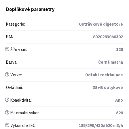
Doplňkové parametry
Kategorie
:
Ostrůvkové digestoře
EAN
:
8020283060302
?
Šíře v cm
:
120
Barva
:
Černá matná
?
Verze
:
Odtah i recirkulace
Ovládání
:
3S+B dotykové
?
Konektivita
:
Ano
?
Maximální výkon
:
620
?
Výkon dle IEC
:
185/295/430//620 m3/h