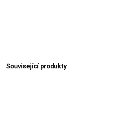
cena:
−
+
Přidat do košíku
DETAILNÍ INFORMACE
ZEPTAT SE
HLÍDAT
Související produkty
IHNED K ODESLÁNÍ
IHNED K ODESLÁNÍ