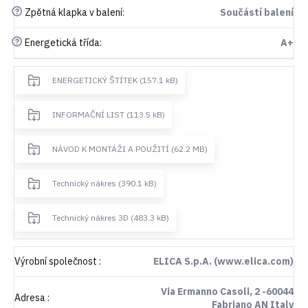
?
Zpětná klapka v balení
:
Součástí balení
?
Energetická třída
:
A+
ENERGETICKÝ ŠTÍTEK (157.1 kB)
INFORMAČNÍ LIST (113.5 kB)
NÁVOD K MONTÁŽI A POUŽITÍ (62.2 MB)
Technický nákres (390.1 kB)
Technický nákres 3D (483.3 kB)
Výrobní společnost
:
ELICA S.p.A. (www.elica.com)
Via Ermanno Casoli, 2 -60044
Adresa
:
Fabriano AN Italy