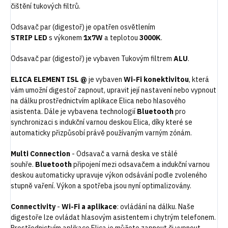
čištění tukových filtrů.
Odsavač par (digestoř) je opatřen osvětlením
STRIP
LED
s výkonem
1x7W
a teplotou
3000K
.
Odsavač par (digestoř) je vybaven Tukovým filtrem
ALU
.
ELICA ELEMENT ISL @
je vybaven
Wi-Fi konektivitou
, která
vám umožní digestoř zapnout, upravit její nastavení nebo vypnout
na dálku prostřednictvím aplikace Elica nebo hlasového
asistenta. Dále je vybavena technologií
Bluetooth
pro
synchronizaci s indukční varnou deskou Elica, díky které se
automaticky přizpůsobí právě používaným varným zónám.
Multi Connection
-
Odsava
č
a varn
á
deska ve st
á
lé
souh
ř
e.
Bluetooth
p
ř
ipojen
í
mezi odsava
č
em a induk
č
n
í
varnou
deskou automaticky upravuje v
ý
kon ods
á
v
á
n
í
podle zvoleného
stupn
ě
va
ř
en
í
. V
ý
kon a spot
ř
eba jsou nyn
í
optimalizov
á
ny.
Connectivity
-
Wi-Fi a aplikace
: ovládání na dálku. Naše
digestoře lze ovládat hlasovým asistentem i chytrým telefonem.