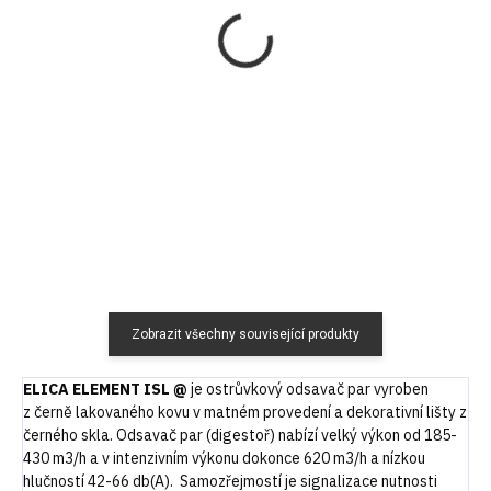
ELICA VNR0029514A
Pachutěsná zpětná
klapka univerzální Ø
120 Kč
150 mm
99,17 Kč bez DPH
1 116 Kč
Do košíku
922,31 Kč bez DPH
Do košíku
Zobrazit všechny související produkty
ELICA ELEMENT ISL @
je ostrůvkový odsavač par vyroben
z černě lakovaného kovu v matném provedení a dekorativní lišty z
černého skla. Odsavač par (digestoř) nabízí velký výkon od 185-
430 m3/h a v intenzivním výkonu dokonce 620 m3/h a nízkou
hlučností 42-66 db(A). Samozřejmostí je signalizace nutnosti