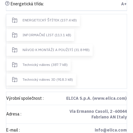
?
Energetická třída
:
A+
ENERGETICKÝ ŠTÍTEK (157.4 kB)
INFORMAČNÍ LIST (113.1 kB)
NÁVOD K MONTÁŽI A POUŽITÍ (31.8 MB)
Technický nákres (387.7 kB)
Technický nákres 3D (918.3 kB)
Výrobní společnost
:
ELICA S.p.A. (www.elica.com)
Via Ermanno Casoli, 2 -60044
Adresa
:
Fabriano AN Italy
E-mail
:
info@elica.com