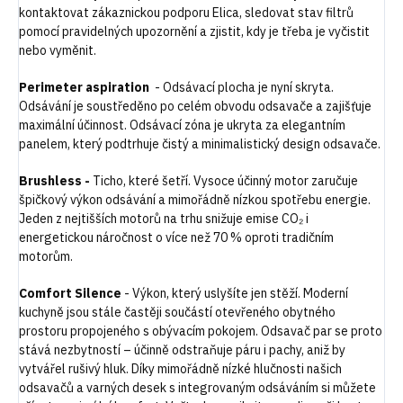
kontaktovat zákaznickou podporu Elica, sledovat stav filtrů
pomocí pravidelných upozornění a zjistit, kdy je třeba je vyčistit
nebo vyměnit.
Perimeter aspiration
- Odsávací plocha je nyní skryta.
Odsávání je soustředěno po celém obvodu odsavače a zajišťuje
maximální účinnost. Odsávací zóna je ukryta za elegantním
panelem, který podtrhuje čistý a minimalistický design odsavače.
Brushless -
Ticho, které šetří. Vysoce účinný motor zaručuje
špičkový výkon odsávání a mimořádně nízkou spotřebu energie.
Jeden z nejtišších motorů na trhu snižuje emise CO₂ i
energetickou náročnost o více než 70 % oproti tradičním
motorům.
Comfort Silence
- Výkon, který uslyšíte jen stěží. Moderní
kuchyně jsou stále častěji součástí otevřeného obytného
prostoru propojeného s obývacím pokojem. Odsavač par se proto
stává nezbytností – účinně odstraňuje páru i pachy, aniž by
vytvářel rušivý hluk. Díky mimořádně nízké hlučnosti našich
odsavačů a varných desek s integrovaným odsáváním si můžete