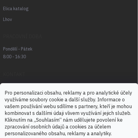
Elica katalog
Lhov
PRACOVNÍ DOBA
Pondělí - Pátek
8:00 - 16:30
KONTAKT
radek.abrham
@
favia.cz
Pro personalizaci obsahu, reklamy a pro analytické účely
využíváme soubory cookie a další služby. Informace o
+420 725 030 166
vašem používání webu sdílíme s partnery, kteří je mohou
+420 724 888 488
kombinovat s dalšími údaji vlivem využívání jejich služeb.
Kliknutím na „Souhlasím“ nám udělujete povolení ke
zpracování osobních údajů a cookies za účelem
personalizovaného obsahu, reklamy a analytiky.