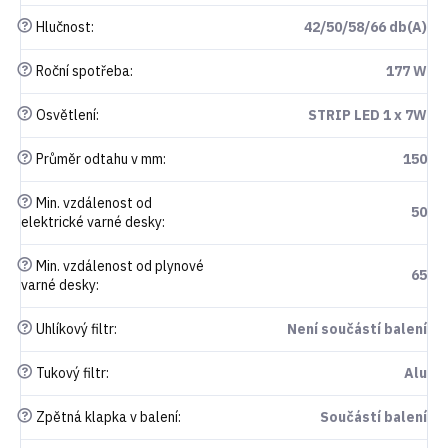
?
Hlučnost
:
42/50/58/66 db(A)
?
Roční spotřeba
:
177 W
?
Osvětlení
:
STRIP LED 1 x 7W
?
Průměr odtahu v mm
:
150
?
Min. vzdálenost od
50
elektrické varné desky
:
?
Min. vzdálenost od plynové
65
varné desky
:
?
Uhlíkový filtr
:
Není součástí balení
?
Tukový filtr
:
Alu
?
Zpětná klapka v balení
:
Součástí balení