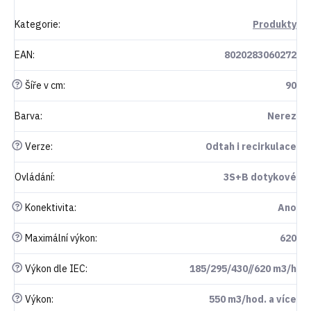
Kategorie
:
Produkty
EAN
:
8020283060272
?
Šíře v cm
:
90
Barva
:
Nerez
?
Verze
:
Odtah i recirkulace
Ovládání
:
3S+B dotykové
?
Konektivita
:
Ano
?
Maximální výkon
:
620
?
Výkon dle IEC
:
185/295/430//620 m3/h
?
Výkon
:
550 m3/hod. a více