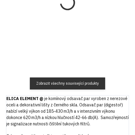
klapka univerzální Ø
120 Kč
150 mm
99,17 Kč bez DPH
1 116 Kč
Do košíku
922,31 Kč bez DPH
Do košíku
Zobrazit všechny související produkty
ELICA ELEMENT @
je komínový odsavač par vyroben z nerezové
oceli a dekorativní lišty z černého skla. Odsavač par (digestoř)
nabízí velký výkon od 185-430 m3/h a v intenzivním výkonu
dokonce 620 m3/h a nízkou hlučností 42-66 db(A). Samozřejmostí
je signalizace nutnosti čištění tukových filtrů.