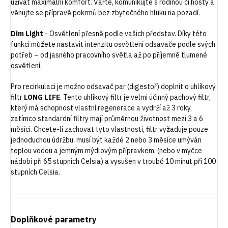
užívat maximální komfort. Vařte, komunikujte s rodinou či hosty a
věnujte se přípravě pokrmů bez zbytečného hluku na pozadí.
Dim Light
-
Osvětlení přesně podle vašich představ. Díky této
funkci můžete nastavit intenzitu osvětlení odsavače podle svých
potřeb – od jasného pracovního světla až po příjemně tlumené
osvětlení.
Pro recirkulaci je možno odsavač par (digestoř) doplnit o uhlíkový
filtr
LONG LIFE
. Tento uhlíkový filtr je velmi účinný pachový filtr,
který má schopnost vlastní regenerace a vydrží až 3 roky,
zatímco standardní filtry mají průměrnou životnost mezi 3 a 6
měsíci. Chcete-li zachovat tyto vlastnosti, filtr vyžaduje pouze
jednoduchou údržbu: musí být každé 2 nebo 3 měsíce umýván
teplou vodou a jemným mýdlovým přípravkem, (nebo v myčce
nádobí při 65 stupních Celsia) a vysušen v troubě 10 minut při 100
stupních Celsia.
Doplňkové parametry