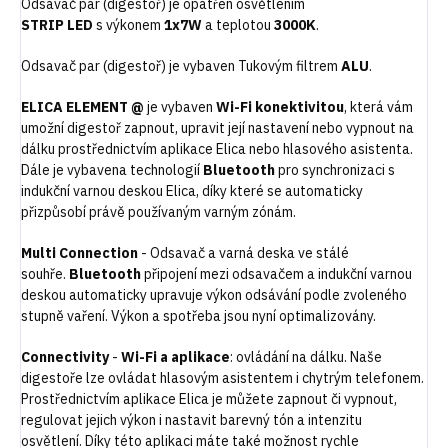
Odsavač par (digestoř) je opatřen osvětlením
STRIP
LED
s výkonem
1x7W
a teplotou
3000K
.
Odsavač par (digestoř) je vybaven Tukovým filtrem
ALU
.
ELICA ELEMENT @
je vybaven
Wi-Fi konektivitou
, která vám
umožní digestoř zapnout, upravit její nastavení nebo vypnout na
dálku prostřednictvím aplikace Elica nebo hlasového asistenta.
Dále je vybavena technologií
Bluetooth
pro synchronizaci s
indukční varnou deskou Elica, díky které se automaticky
přizpůsobí právě používaným varným zónám.
Multi Connection
-
Odsava
č
a varn
á
deska ve st
á
lé
souh
ř
e.
Bluetooth
p
ř
ipojen
í
mezi odsava
č
em a induk
č
n
í
varnou
deskou automaticky upravuje v
ý
kon ods
á
v
á
n
í
podle zvoleného
stupn
ě
va
ř
en
í
. V
ý
kon a spot
ř
eba jsou nyn
í
optimalizov
á
ny.
Connectivity
-
Wi-Fi a aplikace
: ovládání na dálku. Naše
digestoře lze ovládat hlasovým asistentem i chytrým telefonem.
Prostřednictvím aplikace Elica je můžete zapnout či vypnout,
regulovat jejich výkon i nastavit barevný tón a intenzitu
osvětlení. Díky této aplikaci máte také možnost rychle