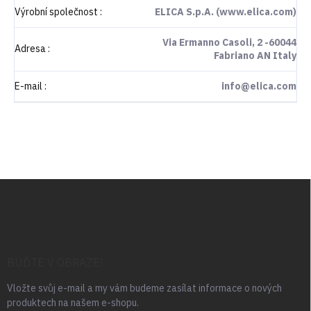
Výrobní společnost
:
ELICA S.p.A. (www.elica.com)
Via Ermanno Casoli, 2 -60044
Adresa
:
Fabriano AN Italy
E-mail
:
info@elica.com
Z
á
p
a
t
í
BUĎTE V OBRAZE!
Vložte svůj e-mail a my vám budeme zasílat informace o nových
produktech na našem e-shopu.