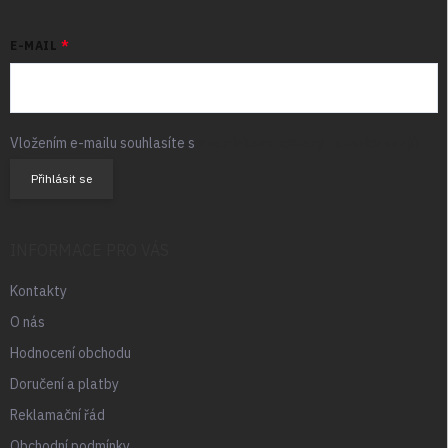
E-MAIL
Vložením e-mailu souhlasíte s
podmínkami ochrany osobních údajů
Přihlásit se
INFORMACE PRO VÁS
Kontakty
O nás
Hodnocení obchodu
Doručení a platby
Reklamační řád
Obchodní podmínky