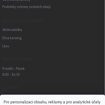
Podmínky ochrany osobních údajů
AKTUALITY A NOVINKY
Akční nabídka
Elica katalog
Lhov
PRACOVNÍ DOBA
Pondělí - Pátek
8:00 - 16:30
KONTAKT
radek.abrham
@
favia.cz
Pro personalizaci obsahu, reklamy a pro analytické účely