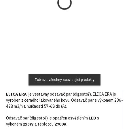
(CFC0038000)
klapka univerzální Ø
125 mm
550 Kč
854 Kč
454,55 Kč bez DPH
705,79 Kč bez DPH
Do košíku
Do košíku
Zobrazit všechny související produkty
ELICA ERA
je vestavný odsavač par (digestoř). ELICA ERA je
vyroben z černého lakovaného kovu. Odsavač par s výkonem 236-
428 m3/h a hlučností 57-68 db (A).
Odsavač par (digestoř) je opatřen osvětlením
LED
s
výkonem
2x3W
a teplotou
2700K
.