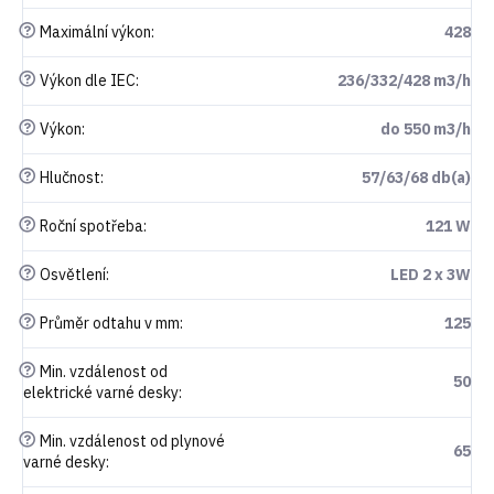
?
Maximální výkon
:
428
?
Výkon dle IEC
:
236/332/428 m3/h
?
Výkon
:
do 550 m3/h
?
Hlučnost
:
57/63/68 db(a)
?
Roční spotřeba
:
121 W
?
Osvětlení
:
LED 2 x 3W
?
Průměr odtahu v mm
:
125
?
Min. vzdálenost od
50
elektrické varné desky
:
?
Min. vzdálenost od plynové
65
varné desky
: