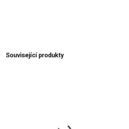
−
+
Přidat do košíku
DETAILNÍ INFORMACE
ZEPTAT SE
HLÍDAT
Související produkty
IHNED K ODESLÁNÍ
IHNED K ODESLÁNÍ
ELICA CFC0141571
Pachutěsná zpětná