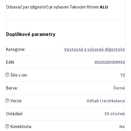
Odsavač par (digestoř) je vybaven Tukovým filtrem
ALU
.
Doplňkové parametry
Kategorie
:
Vestavné a výsuvné digestoře
EAN
:
8020283058910
?
Šíře v cm
:
72
Barva
:
Černá
?
Verze
:
Odtah i recirkulace
Ovládání
:
3S otočné
?
Konektivita
:
Ne