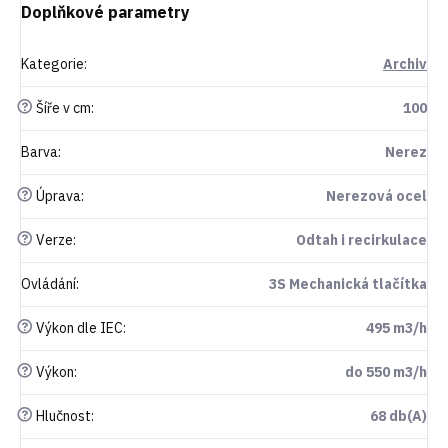
Doplňkové parametry
Kategorie
:
Archiv
?
Šíře v cm
:
100
Barva
:
Nerez
?
Úprava
:
Nerezová ocel
?
Verze
:
Odtah i recirkulace
Ovládání
:
3S Mechanická tlačítka
?
Výkon dle IEC
:
495 m3/h
?
Výkon
:
do 550 m3/h
?
Hlučnost
:
68 db(A)