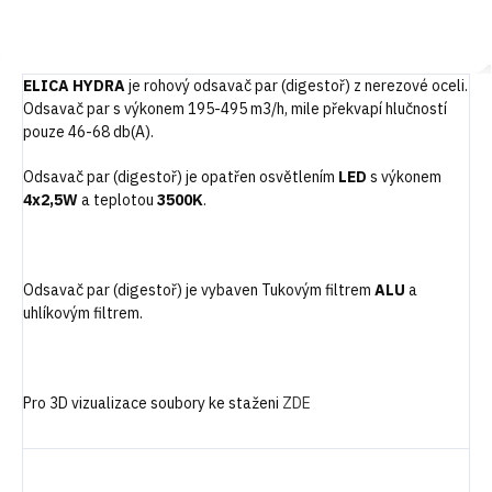
Do košíku
Do košíku
ELICA HYDRA
je rohový odsavač par (digestoř) z nerezové oceli.
Odsavač par s výkonem 195-495 m3/h, mile překvapí hlučností
pouze 46-68 db(A).
Odsavač par (digestoř) je opatřen osvětlením
LED
s výkonem
4x2,5W
a teplotou
3500K
.
Odsavač par (digestoř) je vybaven Tukovým filtrem
ALU
a
uhlíkovým filtrem.
Pro 3D vizualizace soubory ke staženi
ZDE