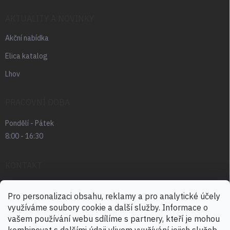
AKTUALITY A NOVINKY
Akční nabídka
Elica katalog
Lhov
PRACOVNÍ DOBA
Pondělí - Pátek
8:00 - 16:30
KONTAKT
radek.abrham
@
favia.cz
Pro personalizaci obsahu, reklamy a pro analytické účely
využíváme soubory cookie a další služby. Informace o
+420 725 030 166
vašem používání webu sdílíme s partnery, kteří je mohou
+420 724 888 488