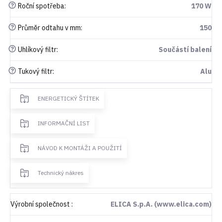
?
Roční spotřeba
:
170 W
?
Průměr odtahu v mm
:
150
?
Uhlíkový filtr
:
Součástí balení
?
Tukový filtr
:
Alu
ENERGETICKÝ ŠTÍTEK
INFORMAČNÍ LIST
NÁVOD K MONTÁŽI A POUŽITÍ
Technický nákres
Výrobní společnost
:
ELICA S.p.A. (www.elica.com)