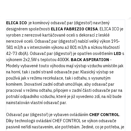
Do košíku
Do košíku
ELICA ICO
je komínový odsavač par (digestoř) navržený
designérem společnosti
ELICA FABRIZIO CRISA
. ELICA ICO je
vyroben z nerezové kartáčované oceli s dekorací z lesklé
nerezové oceli. Odsavač par (digestoř) nabízí velký výkon 195-
581 m3/h a v intenzivním výkonu až 801 m3/h a nízkou hlučností
42-73 db(A). Odsavač par (digestoř) je opatřen osvětlením
LED
s
výkonem 2x2,5W s teplotou 4000K.
BACK ASPIRATION
-
Modely vybavené touto výhodou mají výstup vzduchu umístěn jak
na horní, tak i zadní straně odsavače par. Klasický výstup se
používá jak v režimu recirkulace, tak i odtahu, s vysunutým
komínem. Inovativní zadní odtah umožňuje, aby odsavač par
pracoval v režimu odtahu, připojen v zadní části odsavače par na
potrubí odpadního vzduchu, které je již vyvedeno zdí, na níž bude
nainstalován vlastní odsavač par.
Odsavač par (digestoř) je vybaven ovládáním
CHEF CONTROL
.
Díky technologii ovládání CHEF CONTROL se výkon odsavače
pasivně neřídí nastavením, ale potřebám. Jediné, co je potřeba, je