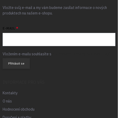
Vložte svůj e-mail a my vám budeme zasílat informace o nových
produktech na našem e-shopu.
E-MAIL
Vložením e-mailu souhlasíte s
podmínkami ochrany osobních údajů
Přihlásit se
INFORMACE PRO VÁS
Kontakty
O nás
Hodnocení obchodu
Doručení a platby