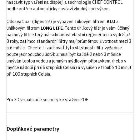
nastavit typ vaření na displeji a technologie CHEF CONTROL
podle potřeb automaticky nastaví vhodný sací výkon.
Odsavač par (digestoř) je vybaven Tukovým filtrem
ALU
a
uhlíkovým filtrem
LONG LIFE
. Tento uhlíkový filtr je velmi účinný
pachový filtr, který má schopnost vlastní regenerace a vydrží až
3 roky, zatímco standardní filtry mají průměrnou životnost mezi 3
a 6 měsíci. Chcete-li zachovat tyto vlastnosti, filtr vyžaduje
pouze jednoduchou údržbu: musí být každé 2 nebo 3 měsíce
umýván teplou vodou a jemným mýdlovým přípravkem, (nebo v
myčce nádobí při 65 stupních Celsia) a vysušen v troubě 10 minut
při 100 stupních Celsia.
Pro 3D vizualizace soubory ke staženi
ZDE
Doplňkové parametry