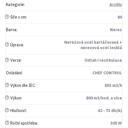
Kategorie
:
Archiv
?
Šíře v cm
:
80
Barva
:
Nerez
Nerezová ocel kartáčovaná +
?
Úprava
:
nerezová ocel lesklá
?
Verze
:
Odtah i recirkulace
Ovládání
:
CHEF CONTROL
?
Výkon dle IEC
:
801 m3/h
?
Výkon
:
800 m3/hod. a více
?
Hlučnost
:
42 - 73 db(A)
?
Roční spotřeba
:
305 W