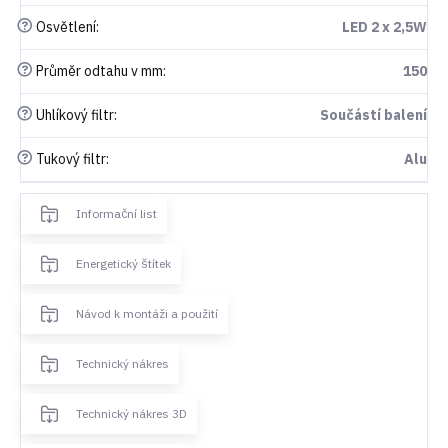
?
Osvětlení
:
LED 2 x 2,5W
?
Průměr odtahu v mm
:
150
?
Uhlíkový filtr
:
Součástí balení
?
Tukový filtr
:
Alu
Informační list
Energetický štítek
Návod k montáži a použití
Technický nákres
Technický nákres 3D