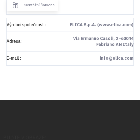
Montážní šablona
Výrobní společnost
:
ELICA S.p.A. (www.elica.com)
Via Ermanno Casoli, 2 -60044
Adresa
:
Fabriano AN Italy
E-mail
:
info@elica.com
Z
á
p
a
t
í
BUĎTE V OBRAZE!