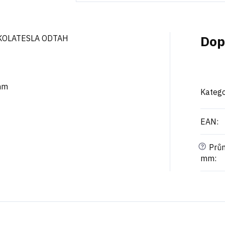
Dop
IKOLATESLA ODTAH
mm
Katego
EAN
:
?
Prům
mm
: