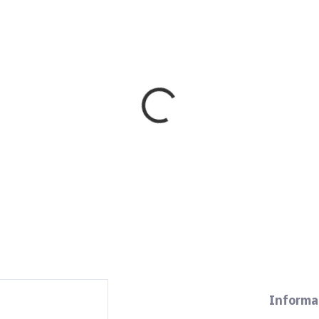
5 LET
IHNED K ODESLÁNÍ
VÝROBA UKON
ICA NIKOLATESLA HP
ELICA NIKOLATESLA
/A/83
SWITCH WH/A/83
 990 Kč
64 990 Kč
661,16 Kč bez DPH
53 710,74 Kč bez DPH
Do košíku
Detai
Informa