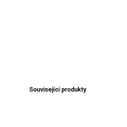
Související produkty
ENERGETICKÁ
ENERGE
TŘÍDA
TŘÍDA
A+
A+
ZÁRUKA
ZÁRUKA
5 LET
5 LET