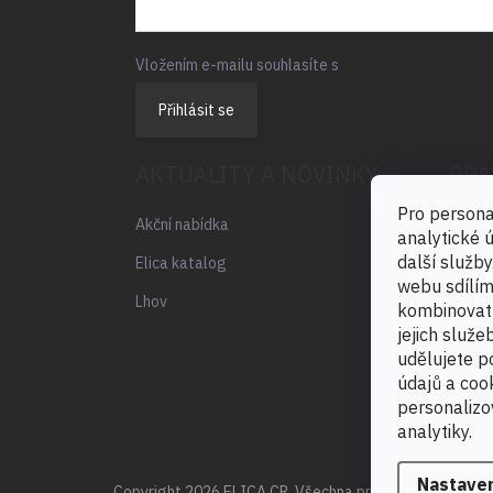
Vložením e-mailu souhlasíte s
podmínkami ochrany o
Přihlásit se
AKTUALITY A NOVINKY
PRA
Pro persona
Ponděl
Akční nabídka
analytické 
8:00 -
další služb
Elica katalog
webu sdílím
Lhov
kombinovat 
jejich služ
udělujete p
údajů a coo
personalizo
analytiky.
Nastave
Copyright 2026
ELICA CR
. Všechna práva vyhrazena.
Up