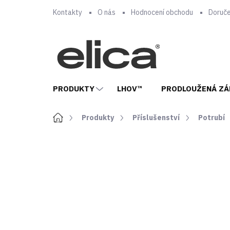
Přejít
Kontakty
O nás
Hodnocení obchodu
Doruče
na
obsah
PRODUKTY
LHOV™
PRODLOUŽENÁ ZÁ
Domů
Produkty
Příslušenství
Potrubí
ZNAČKA:
ELICA