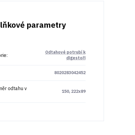
lňkové parametry
Odtahové potrubí k
rie
:
digestoři
8020283042452
ěr odtahu v
150, 222x89