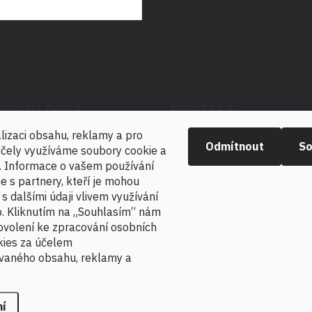
sobních údajů
COVNÍ DOBA
KONTAKT
lizaci obsahu, reklamy a pro
í - Pátek
Odmítnout
So
radek.abrham
@
favia.cz
účely využíváme soubory cookie a
 16:30
y. Informace o vašem používání
+420 725 030 166
e s partnery, kteří je mohou
s dalšími údaji vlivem využívání
+420 724 888 488
eb. Kliknutím na „Souhlasím“ nám
ovolení ke zpracování osobních
kies za účelem
vaného obsahu, reklamy a
ní
ravit nastavení cookies