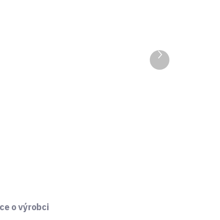
Další
ČENA
VÝROBA UKONČENA
produkt
ELICA NIKOLATESLA
PRIME BL/A/83
1 Kč
0,83 Kč bez DPH
l
Detail
ce o výrobci