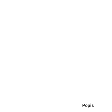
IHNED K ODESLÁNÍ
ELICA NIKOLATESLA
EL
BL/A/83
BL
34 990 Kč
47
28 917,36 Kč bez DPH
39 
Do košíku
Popis