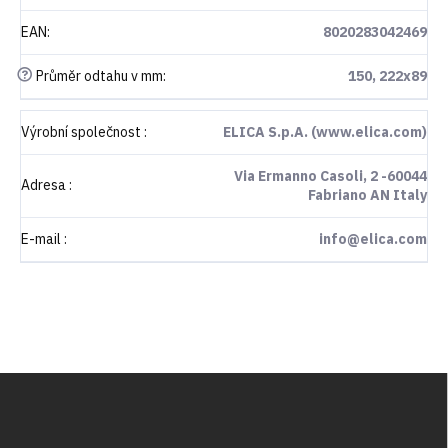
EAN
:
8020283042469
?
Průměr odtahu v mm
:
150, 222x89
Výrobní společnost
:
ELICA S.p.A. (www.elica.com)
Via Ermanno Casoli, 2 -60044
Adresa
:
Fabriano AN Italy
E-mail
:
info@elica.com
Z
á
p