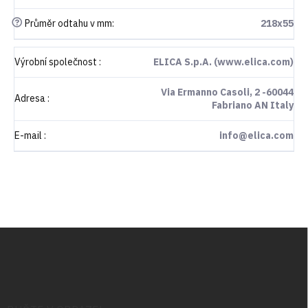
?
Průměr odtahu v mm
:
218x55
Výrobní společnost
:
ELICA S.p.A. (www.elica.com)
Via Ermanno Casoli, 2 -60044
Adresa
:
Fabriano AN Italy
E-mail
:
info@elica.com
Z
á
p
a
t