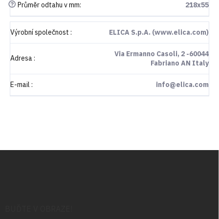
?
Průměr odtahu v mm
:
218x55
Výrobní společnost
:
ELICA S.p.A. (www.elica.com)
Via Ermanno Casoli, 2 -60044
Adresa
:
Fabriano AN Italy
E-mail
:
info@elica.com
Z
á
p
a
t
í
BUĎTE V OBRAZE!