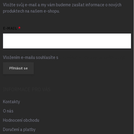
Vložte svůj e-mail a my vám budeme zasílat informace o nových
produktech na našem e-shopu.
E-MAIL
Vložením e-mailu souhlasíte s
podmínkami ochrany osobních údajů
Přihlásit se
INFORMACE PRO VÁS
Kontakty
O nás
Hodnocení obchodu
Doručení a platby