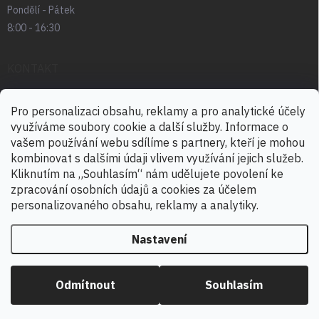
Pondělí - Pátek
8:00 - 16:30
KONTAKT
radek.abrham
@
favia.cz
Pro personalizaci obsahu, reklamy a pro analytické účely
využíváme soubory cookie a další služby. Informace o
+420 725 030 166
vašem používání webu sdílíme s partnery, kteří je mohou
+420 724 888 488
kombinovat s dalšími údaji vlivem využívání jejich služeb.
Kliknutím na „Souhlasím“ nám udělujete povolení ke
zpracování osobních údajů a cookies za účelem
personalizovaného obsahu, reklamy a analytiky.
Nastavení
Copyright 2026
ELICA CR
. Všechna práva vyhrazena.
Upravit nastavení
cookies
Odmítnout
Souhlasím