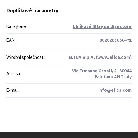
Doplňkové parametry
Kategorie
:
Uhlíkové filtry do digestoře
EAN
:
8020283050471
Výrobní společnost
:
ELICA S.p.A. (www.elica.com)
Via Ermanno Casoli, 2 -60044
Adresa
:
Fabriano AN Italy
E-mail
:
info@elica.com
Z