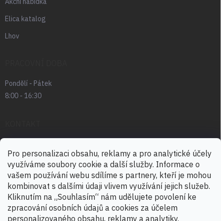
Akční nabídka
Elica katalog
Lhov
PRACOVNÍ DOBA
Pondělí - Pátek
8:00 - 16:30
KONTAKT
radek.abrham
@
favia.cz
Pro personalizaci obsahu, reklamy a pro analytické účely
využíváme soubory cookie a další služby. Informace o
+420 725 030 166
vašem používání webu sdílíme s partnery, kteří je mohou
+420 724 888 488
kombinovat s dalšími údaji vlivem využívání jejich služeb.
Kliknutím na „Souhlasím“ nám udělujete povolení ke
zpracování osobních údajů a cookies za účelem
personalizovaného obsahu, reklamy a analytiky.