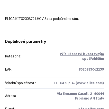
ELICA KIT0200872 LHOV Sada podpůrného rámu
Doplňkové parametry
Příslušenství k vestavným
Kategorie
:
spotřebičům
EAN
:
8020283062139
Výrobní společnost
:
ELICA S.p.A. (www.elica.com)
Via Ermanno Casoli, 2 -60044
Adresa
:
Fabriano AN Italy