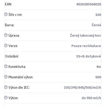
EAN
:
8020283068025
?
Šíře v cm
:
160
Barva
:
Černá
?
Úprava
:
Černý lakovaný kov
?
Verze
:
Pouze recirkulace
Ovládání
:
3S+B dotykové
?
Konektivita
:
Ne
?
Maximální výkon
:
500
?
Výkon dle IEC
:
335/395/445//500/m3/h
?
Výkon
:
do 550 m3/h