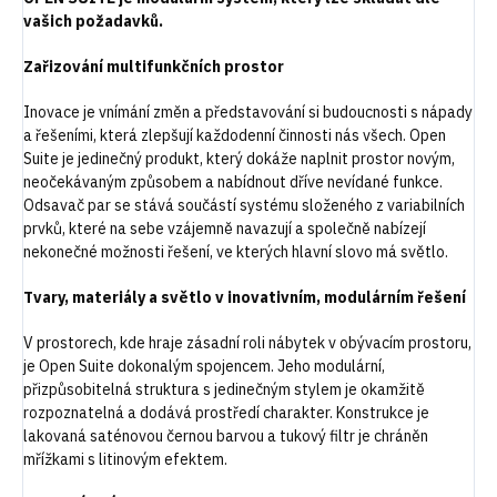
vašich požadavků.
Zařizování multifunkčních prostor
Inovace je vnímání změn a představování si budoucnosti s nápady
a řešeními, která zlepšují každodenní činnosti nás všech. Open
Suite je jedinečný produkt, který dokáže naplnit prostor novým,
neočekávaným způsobem a nabídnout dříve nevídané funkce.
Odsavač par se stává součástí systému složeného z variabilních
prvků, které na sebe vzájemně navazují a společně nabízejí
nekonečné možnosti řešení, ve kterých hlavní slovo má světlo.
Tvary, materiály a světlo v inovativním, modulárním řešení
V prostorech, kde hraje zásadní roli nábytek v obývacím prostoru,
je Open Suite dokonalým spojencem. Jeho modulární,
přizpůsobitelná struktura s jedinečným stylem je okamžitě
rozpoznatelná a dodává prostředí charakter. Konstrukce je
lakovaná saténovou černou barvou a tukový filtr je chráněn
mřížkami s litinovým efektem.