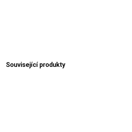
cena:
−
+
Přidat do košíku
DETAILNÍ INFORMACE
ZEPTAT SE
HLÍDAT
Související produkty
ČEKÁME NA NASKLADNĚNÍ
ČEKÁME NA NASKLADNĚNÍ