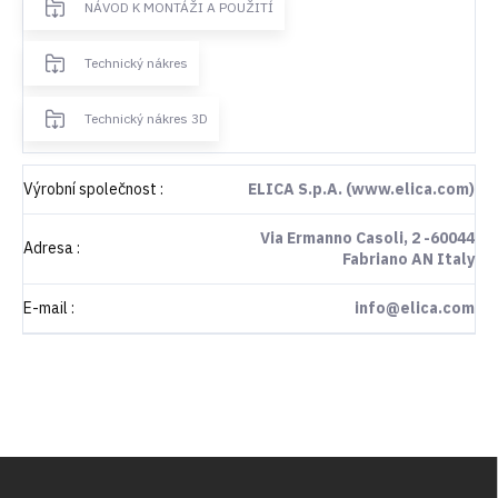
NÁVOD K MONTÁŽI A POUŽITÍ
Technický nákres
Technický nákres 3D
Výrobní společnost
:
ELICA S.p.A. (www.elica.com)
Via Ermanno Casoli, 2 -60044
Adresa
:
Fabriano AN Italy
E-mail
:
info@elica.com
Z
á