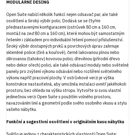
MODULÁRNÍ DESING
Open Suite nabízí několik funkcí: nejen odsavač par, ale také
osvětlení a široký výběr polic. Dodává se se čtyřmi
přednastavenými konfiguracemi (ostrůvek 80 cm a 160 cm,
montáž na zeď 80 cm a 160 cm), které mohou být samostatným
řešením i základem pro individuální řešení pomocí příslušenství.
Široký výběr dostupných prvků a povrchových úprav zahrnuje
skleněné police (čiré a kouřové), černě lakovanou plnou nebo
děrovanou (tahokov) kovovou polici, dřevěnou (přírodní dřevo
nebo dekor ořech) polici, ale také odsávací moduly nebo světelné
panely pro zvýšení výkonu odsávání nebo rozšíření světelného
výkonu napříč pracovní plochy. V ostrůvkové verzi je výška
konstrukce nastavitelná, aby umožnila instalaci uvnitř jakéhokoli
prostoru, bez ohledu na výšku stropu. Vytvořte si svou vlastní
jedinečnou verzi Open Suite s použitím volného prostoru,
navazováním linií a geometrií podle svého osobního vkusu a stylu
vašeho nábytku.
Funkční a sugestivní osvětlení v originálním kusu nábytku
Světlo je jednou z charakteristických vlastností Open Suite: