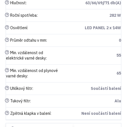
?
Hlučnost
:
63/66/69//71 db(A)
?
Roční spotřeba
:
282 W
?
Osvětlení
:
LED PANEL 2 x 14W
?
Průměr odtahu v mm
:
0
?
Min. vzdálenost od
55
elektrické varné desky
:
?
Min. vzdálenost od plynové
65
varné desky
:
?
Uhlíkový filtr
:
Součástí balení
?
Tukový filtr
:
Alu
?
Zpětná klapka v balení
:
Není součástí balení