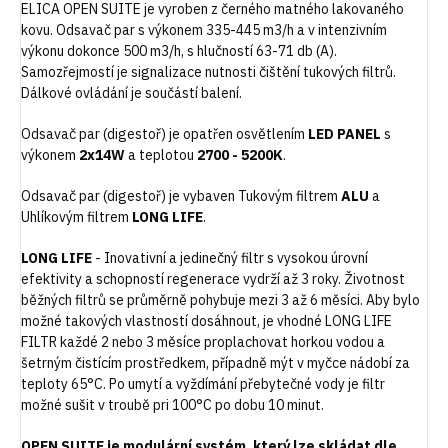
ELICA OPEN SUITE je vyroben z černého matného lakovaného
kovu. Odsavač par s výkonem 335-445 m3/h a v intenzivním
výkonu dokonce 500 m3/h, s hlučností 63-71 db (A).
Samozřejmostí je signalizace nutnosti čištění tukových filtrů.
Dálkové ovládání je součástí balení.
Odsavač par (digestoř) je opatřen osvětlením
LED PANEL
s
výkonem
2x14W
a teplotou
2700 - 5200K
.
Odsavač par (digestoř) je vybaven Tukovým filtrem
ALU
a
Uhlíkovým filtrem
LONG LIFE
.
LONG LIFE
- Inovativní a jedinečný filtr s vysokou úrovní
efektivity a schopností regenerace vydrží až 3 roky. Životnost
běžných filtrů se průměrně pohybuje mezi 3 až 6 měsíci. Aby bylo
možné takových vlastností dosáhnout, je vhodné LONG LIFE
FILTR každé 2 nebo 3 měsíce proplachovat horkou vodou a
šetrným čistícím prostředkem, případně mýt v myčce nádobí za
teploty 65°C. Po umytí a vyždímání přebytečné vody je filtr
možné sušit v troubě pri 100°C po dobu 10 minut.
OPEN SUITE je modulární systém, který lze skládat dle