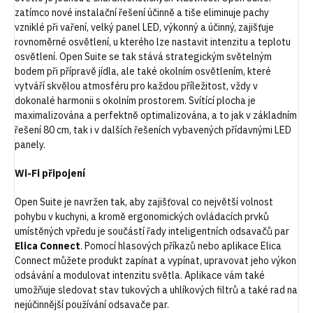
zatímco nové instalační řešení účinně a tiše eliminuje pachy
vzniklé při vaření, velký panel LED, výkonný a účinný, zajišťuje
rovnoměrné osvětlení, u kterého lze nastavit intenzitu a teplotu
osvětlení. Open Suite se tak stává strategickým světelným
bodem při přípravě jídla, ale také okolním osvětlením, které
vytváří skvělou atmosféru pro každou příležitost, vždy v
dokonalé harmonii s okolním prostorem. Svítící plocha je
maximalizována a perfektně optimalizována, a to jak v základním
řešení 80 cm, tak i v dalších řešeních vybavených přídavnými LED
panely.
Wi-Fi připojení
Open Suite je navržen tak, aby zajišťoval co největší volnost
pohybu v kuchyni, a kromě ergonomických ovládacích prvků
umístěných vpředu je součástí řady inteligentních odsavačů par
Elica Connect
. Pomocí hlasových příkazů nebo aplikace Elica
Connect můžete produkt zapínat a vypínat, upravovat jeho výkon
odsávání a modulovat intenzitu světla. Aplikace vám také
umožňuje sledovat stav tukových a uhlíkových filtrů a také rad na
nejúčinnější používání odsavače par.