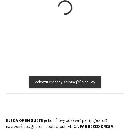
ELICA KIT0166455
ELICA KIT0166463
2 290 Kč
2 690 Kč
1 892,56 Kč bez DPH
2 223,14 Kč bez DPH
Do košíku
Do košíku
Zobrazit všechny související produkty
ELICA OPEN SUITE
je komínový odsavač par (digestoř)
navržený designérem společnosti ELICA
FABRIZIO CRISA
.