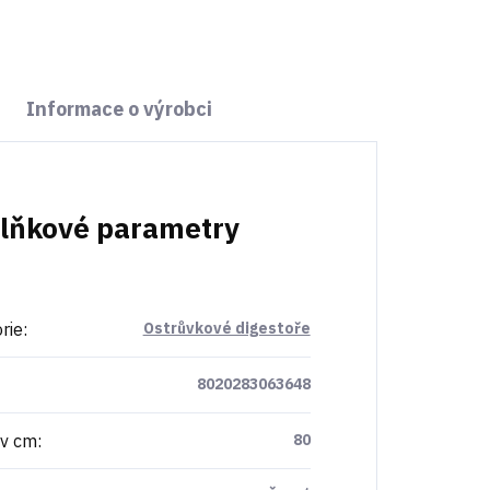
Informace o výrobci
lňkové parametry
rie
:
Ostrůvkové digestoře
8020283063648
 v cm
:
80