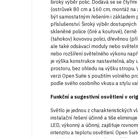
široký výběr polic. Dodává se se čtyř
(ostrůvek 80 cm a 160 cm, montáž na 
být samostatným řešením i základem pr
příslušenství. Široký výběr dostupnýc
skleněné police (čiré a kouřové), čer
(tahokov) kovovou polici, dřevěnou (pří
ale také odsávací moduly nebo světeln
nebo rozšíření světelného výkonu napří
je výška konstrukce nastavitelná, aby u
prostoru, bez ohledu na výšku stropu. V
verzi Open Suite s použitím volného pro
podle svého osobního vkusu a stylu va
Funkční a sugestivní osvětlení v ori
Světlo je jednou z charakteristických v
instalační řešení účinně a tiše eliminuj
LED, výkonný a účinný, zajišťuje rovnom
intenzitu a teplotu osvětlení. Open Sui