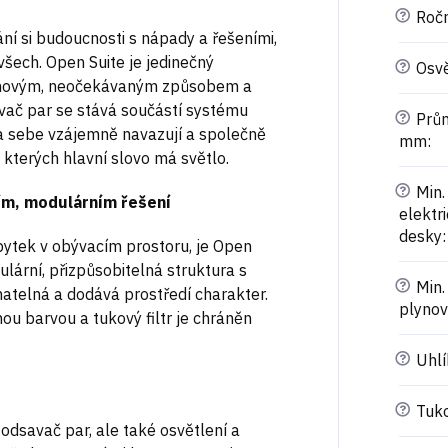
?
Ročn
ní si budoucnosti s nápady a řešeními,
všech. Open Suite je jedinečný
?
Osvě
r novým, neočekávaným způsobem a
vač par se stává součástí systému
?
Prům
na sebe vzájemně navazují a společně
mm
:
 kterých hlavní slovo má světlo.
?
Min.
ním, modulárním řešení
elektr
desky
:
ábytek v obývacím prostoru, je Open
ární, přizpůsobitelná struktura s
?
Min.
atelná a dodává prostředí charakter.
plynov
u barvou a tukový filtr je chráněn
?
Uhlík
?
Tukov
 odsavač par, ale také osvětlení a