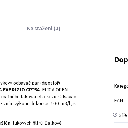
Ke stažení (3)
Dop
ůvkový odsavač par (digestoř)
Katego
CA
FABRIZIO CRISA
. ELICA OPEN
 matného lakovaného kovu. Odsavač
EAN
:
nzivním výkonu dokonce 500 m3/h, s
?
Šíře
ištění tukových filtrů. Dálkové