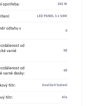
í spotřeba
:
261 W
tlení
:
LED PANEL 1 x 14W
ěr odtahu v
0
 vzdálenost od
ické varné
55
 vzdálenost od
65
é varné desky
:
ový filtr
:
Součástí balení
ý filtr
:
Alu