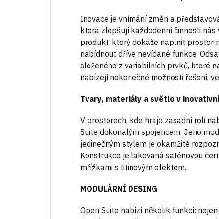
Inovace je vnímání změn a představová
která zlepšují každodenní činnosti nás 
produkt, který dokáže naplnit prosto
nabídnout dříve nevídané funkce. Odsa
složeného z variabilních prvků, které 
nabízejí nekonečné možnosti řešení, ve
Tvary, materiály a světlo v inovativ
V prostorech, kde hraje zásadní roli n
Suite dokonalým spojencem. Jeho modul
jedinečným stylem je okamžitě rozpozn
Konstrukce je lakovaná saténovou černo
mřížkami s litinovým efektem.
MODULÁRNÍ DESING
Open Suite nabízí několik funkcí: nejen