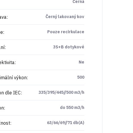
Černá
ava
:
Černý lakovaný kov
ze
:
Pouze recirkulace
ní
:
3S+B dotykové
ktivita
:
Ne
mální výkon
:
500
n dle IEC
:
335/395/445//500 m3/h
on
:
do 550 m3/h
nost
:
63/66/69//71 db(A)