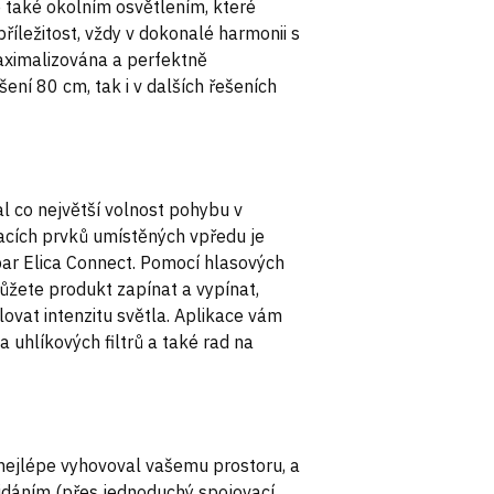
e také okolním osvětlením, které
říležitost, vždy v dokonalé harmonii s
maximalizována a perfektně
šení 80 cm, tak i v dalších řešeních
al co největší volnost pohybu v
acích prvků umístěných vpředu je
par Elica Connect. Pomocí hlasových
ůžete produkt zapínat a vypínat,
ovat intenzitu světla. Aplikace vám
 uhlíkových filtrů a také rad na
 nejlépe vyhovoval vašemu prostoru, a
řidáním (přes jednoduchý spojovací