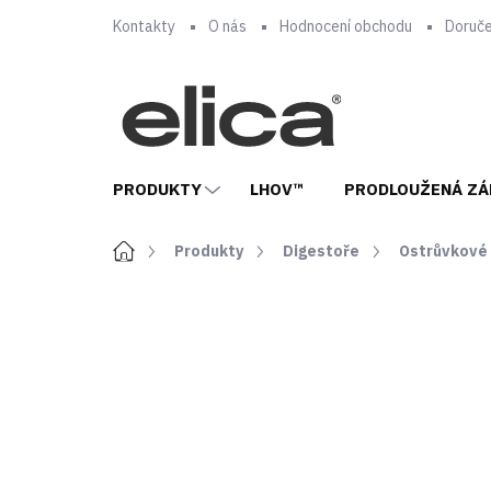
Přejít
Kontakty
O nás
Hodnocení obchodu
Doruče
na
obsah
PRODUKTY
LHOV™
PRODLOUŽENÁ ZÁ
Domů
Produkty
Digestoře
Ostrůvkové
ZNAČKA:
ELICA
ZÁRUKA
5 LET