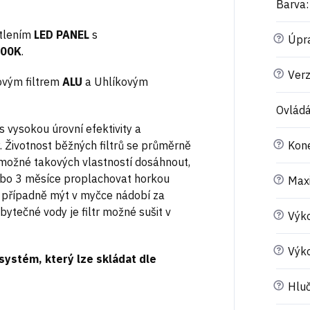
Barva
:
ětlením
LED PANEL
s
?
Úpr
200K
.
?
Ver
ovým filtrem
ALU
a Uhlíkovým
Ovládá
 s vysokou úrovní efektivity a
?
. Životnost běžných filtrů se průměrně
Kone
 možné takových vlastností dosáhnout,
ebo 3 měsíce proplachovat horkou
?
Maxi
, případně mýt v myčce nádobí za
ytečné vody je filtr možné sušit v
?
Výko
?
Výk
ystém, který lze skládat dle
?
Hluč