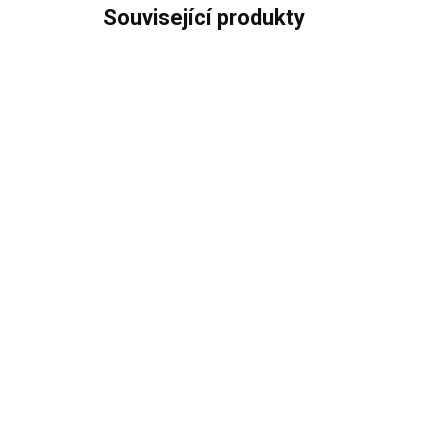
Související produkty
ČEKÁME NA NASKLADNĚNÍ
ELICA KIT0166455
EL
2 290 Kč
2 
1 892,56 Kč bez DPH
2 2
Do košíku