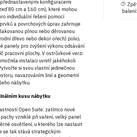
mi přednastavenými konfiguracemi
?
Zpět
zeď 80 cm a 160 cm), které mohou
balení
o individuální řešení pomocí
h prvků a povrchových úprav zahrnuje
ně lakovanou plnou nebo děrovanou
rodní dřevo nebo dekor ořech) polici,
é panely pro zvýšení výkonu odsávání
č pracovní plochy. V ostrůvkové verzi
možnila instalaci uvnitř jakéhokoli
ytvořte si svou vlastní jedinečnou
storu, navazováním linií a geometrií
šeho nábytku.
ginálním kusu nábytku
lastností Open Suite: zatímco nové
e pachy vzniklé při vaření, velký panel
ěrné osvětlení, u kterého lze nastavit
te se tak stává strategickým