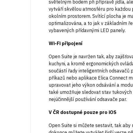
světelným bodem při přípravě jídla, al
vytváří skvělou atmosféru pro každou p
okolním prostorem. Svítící plocha je 
optimalizována, a to jak v základním ře
vybavených přídavnými LED panely.
Wi-Fi připojení
Open Suite je navržen tak, aby zajišťov
kuchyni, a kromě ergonomických ovlád
součástí řady inteligentních odsavačů 
příkazů nebo aplikace Elica Connect m
upravovat jeho výkon odsávání a modul
také umožňuje sledovat stav tukových a
nejúčinnější používání odsavače par.
V ČR dostupné pouze pro iOS
Open Suite si můžete sestavit, tak aby
dokonce můžete vytvářet širší verze p