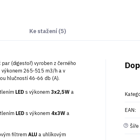
Ke stažení (5)
Dop
 par (digestoř) vyroben z černého
s výkonem 265-515 m3/h a v
ou hlučností 46-66 db (A).
ětlením
LED
s výkonem
3x2,5W
a
Katego
EAN
:
ětlením
LED
s výkonem
4x3W
a
?
Šíře
ovým filtrem
ALU
a uhlíkovým