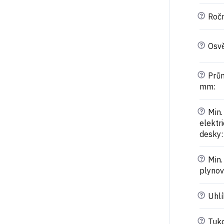
?
Ročn
?
Osvě
?
Prům
mm
:
?
Min.
elektr
desky
:
?
Min.
plynov
?
Uhlík
?
Tukov