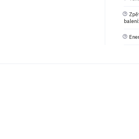
?
Zpět
balení
?
Ener