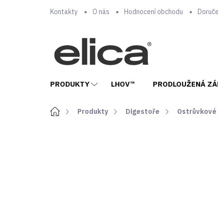
Přejít
Kontakty
O nás
Hodnocení obchodu
Doruče
na
obsah
PRODUKTY
LHOV™
PRODLOUŽENÁ ZÁ
Domů
Produkty
Digestoře
Ostrůvkové
ZNAČKA:
ELICA
ENERGETICKÁ
ZÁRUKA
TŘÍDA A
5 LET