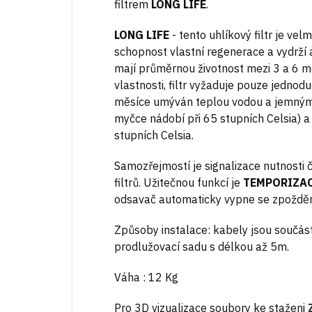
filtrem
LONG LIFE
.
LONG LIFE
- tento uhlíkový filtr je vel
schopnost vlastní regenerace a vydrží a
mají průměrnou životnost mezi 3 a 6 mě
vlastnosti, filtr vyžaduje pouze jedno
měsíce umýván teplou vodou a jemným
myčce nádobí při 65 stupních Celsia) a
stupních Celsia.
Samozřejmostí je signalizace nutnosti 
filtrů. Užitečnou funkcí je
TEMPORIZA
odsavač automaticky vypne se zpoždě
Způsoby instalace: kabely jsou součástí
prodlužovací sadu s délkou až 5m.
Váha : 12 Kg
Pro 3D vizualizace soubory ke staženi