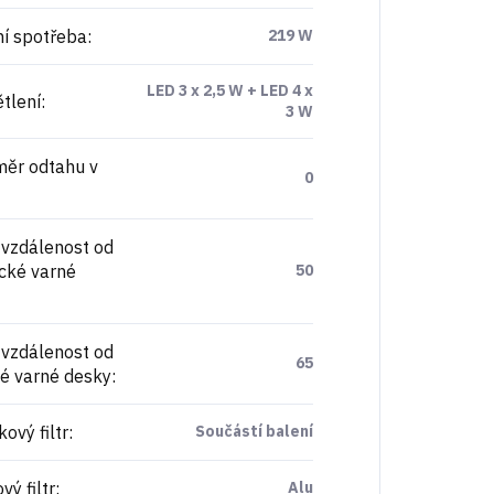
í spotřeba
:
219 W
LED 3 x 2,5 W + LED 4 x
tlení
:
3 W
ěr odtahu v
0
 vzdálenost od
ické varné
50
 vzdálenost od
65
é varné desky
:
ový filtr
:
Součástí balení
ý filtr
:
Alu