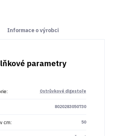
Informace o výrobci
lňkové parametry
rie
:
Ostrůvkové digestoře
8020283050730
 v cm
:
50