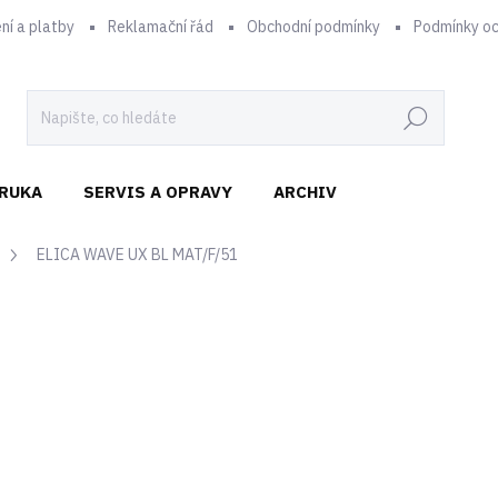
ní a platby
Reklamační řád
Obchodní podmínky
Podmínky oc
Hledat
RUKA
SERVIS A OPRAVY
ARCHIV
ELICA WAVE UX BL MAT/F/51
25 990 Kč
21 479,34 Kč bez DPH
Měrná
ČEKÁME NA NASKLADNĚN