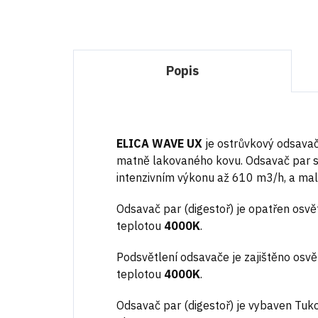
Popis
ELICA WAVE UX
je ostrůvkový odsavač
matně lakovaného kovu. Odsavač par 
intenzivním výkonu až 610 m3/h, a mal
Odsavač par (digestoř) je opatřen osv
teplotou
4000K
.
Podsvětlení odsavače je zajištěno osv
teplotou
4000K
.
Odsavač par (digestoř) je vybaven Tuk