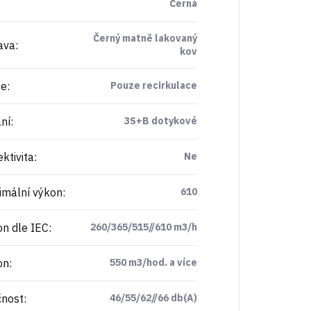
Černá
Černý matně lakovaný
ava
:
kov
ze
:
Pouze recirkulace
ní
:
3S+B dotykové
ktivita
:
Ne
mální výkon
:
610
n dle IEC
:
260/365/515//610 m3/h
on
:
550 m3/hod. a více
nost
:
46/55/62//66 db(A)