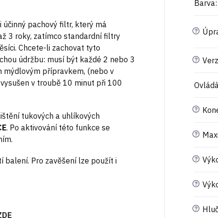
Barva
:
mi účinný pachový filtr, který má
?
Úpr
ž 3 roky, zatímco standardní filtry
síci. Chcete-li zachovat tyto
duchou údržbu: musí být každé 2 nebo 3
?
Ver
 mýdlovým přípravkem, (nebo v
 vysušen v troubě 10 minut při 100
Ovládá
?
Kone
čištění tukových a uhlíkových
CE
. Po aktivování této funkce se
?
Maxi
ním.
?
Výko
 balení. Pro zavěšení lze použít i
?
Výk
?
Hluč
ZDE