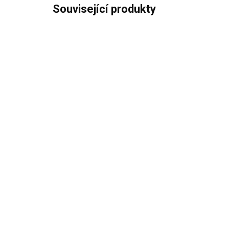
Související produkty
ČEKÁME NA NASKLADNĚNÍ
ELICA KIT0175806 černá
EL
1 490 Kč
1 
1 231,40 Kč bez DPH
1 5
Do košíku