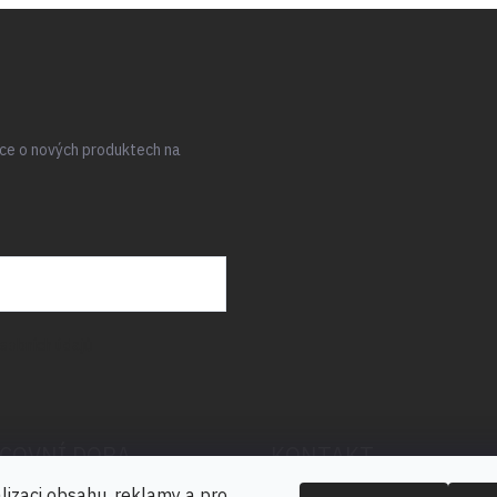
ace o nových produktech na
sobních údajů
COVNÍ DOBA
KONTAKT
lizaci obsahu, reklamy a pro