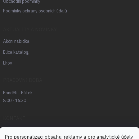
Obchodní podmínky
Podmínky ochrany osobních údajů
AKTUALITY A NOVINKY
Akční nabídka
Elica katalog
Lhov
PRACOVNÍ DOBA
Pondělí - Pátek
8:00 - 16:30
KONTAKT
radek.abrham
@
favia.cz
Pro personalizaci obsahu, reklamy a pro analytické účely