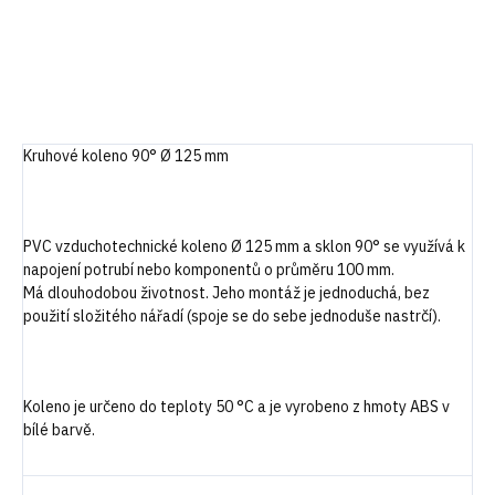
DETAILNÍ INFORMACE
ZEPTAT SE
HLÍDAT
Kruhové koleno 90° Ø 125 mm
PVC vzduchotechnické koleno Ø 125 mm a sklon 90° se využívá k
napojení potrubí nebo komponentů o průměru 100 mm.
Má dlouhodobou životnost. Jeho montáž je jednoduchá, bez
použití složitého nářadí (spoje se do sebe jednoduše nastrčí).
Koleno je určeno do teploty 50 °C a je vyrobeno z hmoty ABS v
bílé barvě.