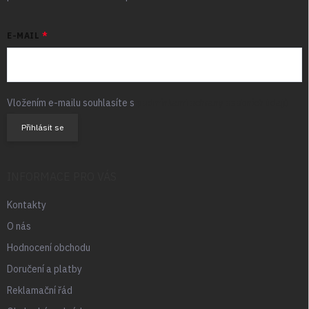
E-MAIL
Vložením e-mailu souhlasíte s
podmínkami ochrany osobních údajů
Přihlásit se
INFORMACE PRO VÁS
Kontakty
O nás
Hodnocení obchodu
Doručení a platby
Reklamační řád