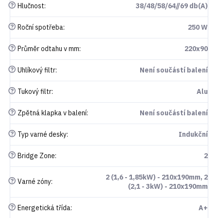
?
Hlučnost
:
38/48/58/64//69 db(A)
?
Roční spotřeba
:
250 W
?
Průměr odtahu v mm
:
220x90
?
Uhlíkový filtr
:
Není součástí balení
?
Tukový filtr
:
Alu
?
Zpětná klapka v balení
:
Není součástí balení
?
Typ varné desky
:
Indukční
?
Bridge Zone
:
2
2 (1,6 - 1,85kW) - 210x190mm, 2
?
Varné zóny
:
(2,1 - 3kW) - 210x190mm
?
Energetická třída
:
A+