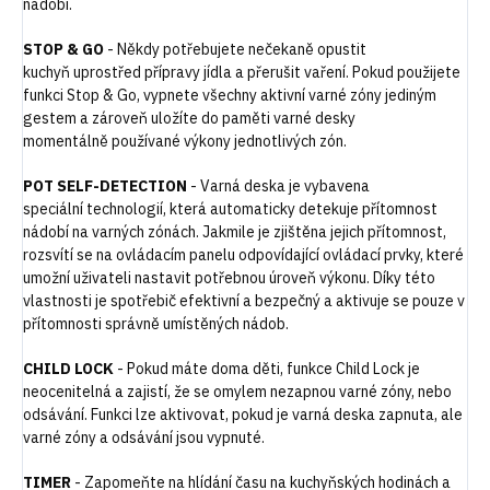
nádobí.
STOP & GO
-
Někdy potřebujete nečekaně opustit
kuchyň uprostřed přípravy jídla a přerušit vaření. Pokud použijete
funkci Stop & Go, vypnete všechny aktivní varné zóny jediným
gestem a zároveň uložíte do paměti varné desky
momentálně používané výkony jednotlivých zón.
POT SELF-DETECTION
-
Varná deska je vybavena
speciální technologií, která automaticky detekuje přítomnost
nádobí na varných zónách. Jakmile je zjištěna jejich přítomnost,
rozsvítí se na ovládacím panelu odpovídající ovládací prvky, které
umožní uživateli nastavit potřebnou úroveň výkonu. Díky této
vlastnosti je spotřebič efektivní a bezpečný a aktivuje se pouze v
přítomnosti správně umístěných nádob.
CHILD LOCK
-
Pokud máte doma děti, funkce Child Lock je
neocenitelná a zajistí, že se omylem nezapnou varné zóny, nebo
odsávání. Funkci lze aktivovat, pokud je varná deska zapnuta, ale
varné zóny a odsávání jsou vypnuté.
TIMER
-
Zapomeňte na hlídání času na kuchyňských hodinách a