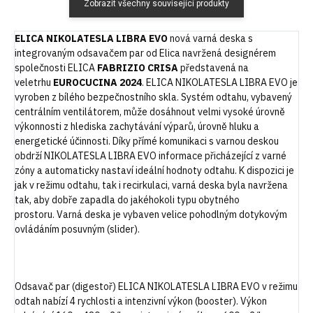
Zobrazit všechny související produkty
ELICA NIKOLATESLA LIBRA EVO
nová varná deska s
integrovaným odsavačem par od Elica navržená designérem
společnosti ELICA
FABRIZIO CRISA
představená na
veletrhu
EUROCUCINA 2024
. ELICA NIKOLATESLA LIBRA EVO je
vyroben z bílého bezpečnostního skla. Systém odtahu, vybavený
centrálním ventilátorem, může dosáhnout velmi vysoké úrovně
výkonnosti z hlediska zachytávání výparů, úrovně hluku a
energetické účinnosti. Díky přímé komunikaci s varnou deskou
obdrží NIKOLATESLA LIBRA EVO informace přicházející z varné
zóny a automaticky nastaví ideální hodnoty odtahu. K dispozici je
jak v režimu odtahu, tak i recirkulaci, varná deska byla navržena
tak, aby dobře zapadla do jakéhokoli typu obytného
prostoru. Varná deska je vybaven velice pohodlným dotykovým
ovládáním posuvným (slider).
Odsavač par (digestoř) ELICA NIKOLATESLA LIBRA EVO v režimu
odtah nabízí 4 rychlosti a intenzivní výkon (booster). Výkon