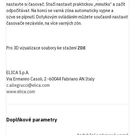
nastavte si časovač. Stačí nastavit praktickou „minutku“ a začít
odpočítávat. Na konci se varná zóna automaticky vypne a
ozve se pípnutí. Dotykovým ovládáním můžete současně nastavit
časovače nezávisle, na více varných zón.
Pro 3D vizualizace soubory ke stažení
ZDE
ELICA S.p.A.
Via Ermanno Casoli, 2 -60044 Fabriano AN Italy
c.allegrucci@elica.com
www.elica.com
Doplňkové parametry