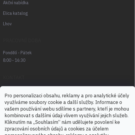
Akční nabídka
Elica katalog
Lhov
PRACOVNÍ DOBA
Pondělí - Pátek
8:00 - 16:30
KONTAKT
radek.abrham
@
favia.cz
Pro personalizaci obsahu, reklamy a pro analytické účely
využíváme soubory cookie a další služby. Informace o
+420 725 030 166
vašem používání webu sdílíme s partnery, kteří je mohou
+420 724 888 488
kombinovat s dalšími údaji vlivem využívání jejich služeb.
Kliknutím na „Souhlasím“ nám udělujete povolení ke
zpracování osobních údajů a cookies za účelem