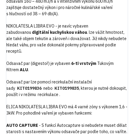
odsávání 160 – 480 m3/h a v intenzivním výkonu 600 m3/h
zajišťuje dostatečný výkon i pro náročné kulinářské vaření
s hlučností od 38 – 69 db(A).
NIKOLATESLA LIBRA EVO - je navíc vybaven
zabudovanou
digitální kuchyňskou váhou
. lze vážit hmotnost,
ale také objem tekutin a zároveň i dovažovat. Již nikdy nebudete
hledat váhu, pro vaše dokonalé pokrmy připravované podle
receptů.
Odsavač par (digestoř) je vybaven
6-ti vrstvým
Tukovým
filtrem
ALU
.
Odsavač par lze pomocí recirkulační instalační
sady
KIT0199836
nebo
KIT0199835
, kterou je nutné dokoupit,
použít i v režimu recirkulace .
ELICA NIKOLATESLA LIBRA EVO má 4 varné zóny s výkonem 1,6 -
3kW. Pro pohodlné vaření je vybaven funkcemi:
AUTO CAPTURE
- S funkcí Autocapture si nebudete muset dělat
starosti s nastavením výkonu odsavače par podle toho, co vaříte.