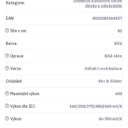
Indukční a plynové varné
Kategorie
:
desky s odsáváním
EAN
:
8020283064157
?
Šíře v cm
:
83
Barva
:
Bílá
?
Úprava
:
Bílé sklo
?
Verze
:
Odtah i recirkulace
Ovládání
:
4S+ B Slider
?
Maximální výkon
:
600
?
Výkon dle IEC
:
160/250/375/480//600 m3/h
?
Výkon
:
do 550 m3/h