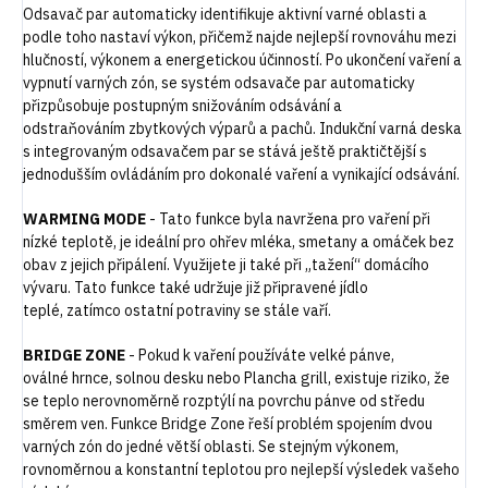
Odsavač par automaticky identifikuje aktivní varné oblasti a
podle toho nastaví výkon, přičemž najde nejlepší rovnováhu mezi
hlučností, výkonem a energetickou účinností. Po ukončení vaření a
vypnutí varných zón, se systém odsavače par automaticky
přizpůsobuje postupným snižováním odsávání a
odstraňováním zbytkových výparů a pachů. Indukční varná deska
s integrovaným odsavačem par se stává ještě praktičtější s
jednodušším ovládáním pro dokonalé vaření a vynikající odsávání.
WARMING MODE
-
Tato funkce byla navržena pro vaření při
nízké teplotě, je ideální pro ohřev mléka, smetany a omáček bez
obav z jejich připálení. Využijete ji také při „tažení“ domácího
vývaru. Tato funkce také udržuje již připravené jídlo
teplé, zatímco ostatní potraviny se stále vaří.
BRIDGE ZONE
-
Pokud k vaření používáte velké pánve,
oválné hrnce, solnou desku nebo Plancha grill, existuje riziko, že
se teplo nerovnoměrně rozptýlí na povrchu pánve od středu
směrem ven. Funkce Bridge Zone řeší problém spojením dvou
varných zón do jedné větší oblasti. Se stejným výkonem,
rovnoměrnou a konstantní teplotou pro nejlepší výsledek vašeho