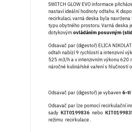
SWITCH GLOW EVO informace přicházejí
nastaví ideální hodnoty odtahu. K dispoz
recirkulaci, varná deska byla navržena
typu obytného prostoru. Varná deska 
dotykovým
ovládáním posuvným (slid
Odsavač par (digestoř) ELICA NIKOL
odtah nabízí 9 rychlostí a intenzivní v
525 m3/h a v intenzivním výkonu 620 m
náročné kulinářské vaření s hlučností 
Odsavač par (digestoř) je vybaven
6-ti
Odsavač par lze pomocí recirkulační in
sady
KIT0199836
nebo
KIT019983
režimu recirkulace .