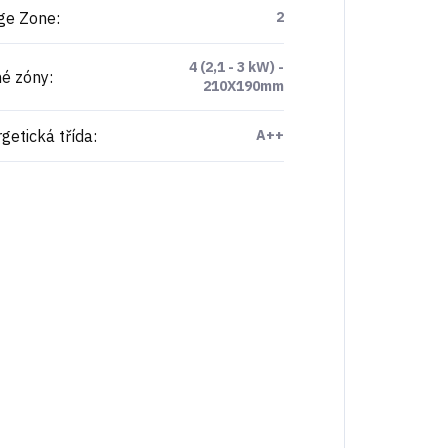
ge Zone
:
2
4 (2,1 - 3 kW) -
é zóny
:
210X190mm
getická třída
:
A++