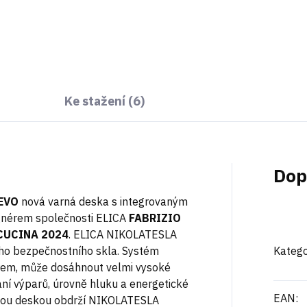
Do košíku
Do košíku
Ke stažení (6)
Dop
 EVO
nová varná deska s integrovaným
gnérem společnosti ELICA
FABRIZIO
CUCINA 2024
. ELICA NIKOLATESLA
o bezpečnostního skla. Systém
Katego
orem, může dosáhnout velmi vysoké
ní výparů, úrovně hluku a energetické
EAN
:
arnou deskou obdrží NIKOLATESLA