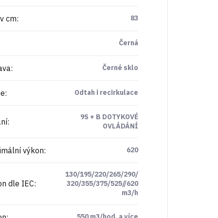
 v cm
:
83
Černá
ava
:
Černé sklo
ze
:
Odtah i recirkulace
9S + B DOTYKOVÉ
ní
:
OVLÁDÁNÍ
mální výkon
:
620
130/195/220/265/290/
n dle IEC
:
320/355/375/525//620
m3/h
on
:
550 m3/hod. a více