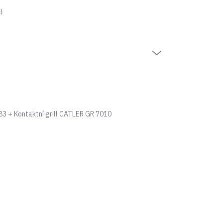
hrany osobních údajů
PRÁZDNÝ KOŠÍK
NÁKUPNÍ
KOŠÍK
/83
+ Kontaktní grill CATLER GR 7010