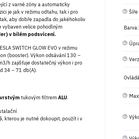
cí z varné zóny a automaticky
?
ici je jak v režimu odtahu, tak i pro
Šíře
 tak, aby dobře zapadla do jakéhokoliv
je vybaven velice pohodlným
Barva
:
er) v bílém podsvícení.
?
Úpr
ATESLA SWITCH GLOW EVO v režimu
ýkon (booster). Výkon odsávání 130 –
?
Ver
3/h zajišťuje dostatečný výkon i pro
od 34 – 71 db(A).
Ovládá
?
Maxi
 vrstvým
tukovým filtrem
ALU
.
stalační
?
Výko
5
, kterou je nutné dokoupit, použít i v
?
Výk