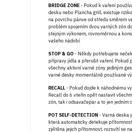
BRIDGE ZONE
-
Pokud k vaření použív
desku nebo Plancha grill, existuje rizi
na povrchu pánve od středu směrem ve
problém spojením dvou varných zón do j
stejným výkonem, rovnoměrnou a konst
vašeho nádobí.
STOP & GO
-
Někdy potřebujete neček
přípravy jídla a přerušit vaření. Pokud
všechny aktivní varné zóny jediným ge
varné desky momentálně používané výk
RECALL
-
Pokud dojde k náhodnému vyp
Recall do 6 vteřin opět nastavit všechn
zón, tak i odsavačepar a to jen jedním
POT SELF-DETECTION
-
Varná deska j
která automaticky detekuje přítomnost
zjištěna jejich přítomnost, rozsvítí se 