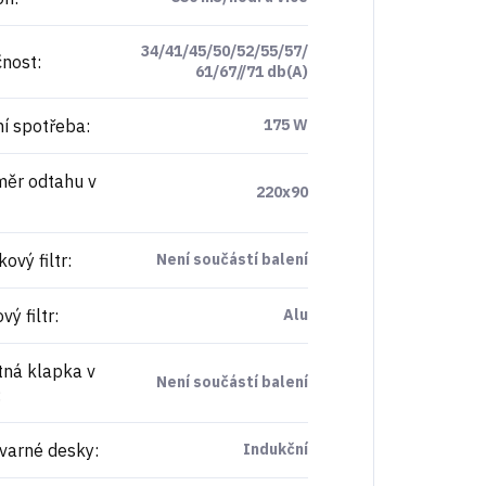
34/41/45/50/52/55/57/
nost
:
61/67//71 db(A)
í spotřeba
:
175 W
ěr odtahu v
220x90
ový filtr
:
Není součástí balení
ý filtr
:
Alu
ná klapka v
Není součástí balení
:
varné desky
:
Indukční