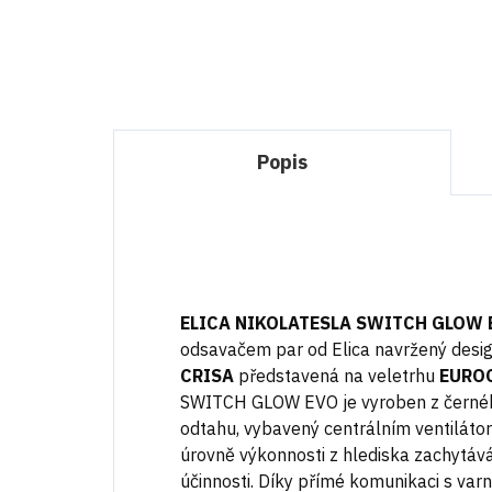
Do košíku
Popis
ELICA NIKOLATESLA SWITCH GLOW
odsavačem par od Elica navržený desi
CRISA
představená na veletrhu
EURO
SWITCH GLOW EVO je vyroben z černéh
odtahu, vybavený centrálním ventilát
úrovně výkonnosti z hlediska zachytává
účinnosti. Díky přímé komunikaci s v