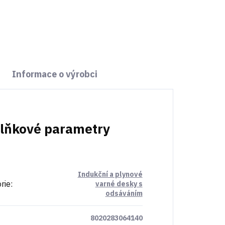
Do košíku
Informace o výrobci
lňkové parametry
Indukční a plynové
rie
:
varné desky s
odsáváním
8020283064140