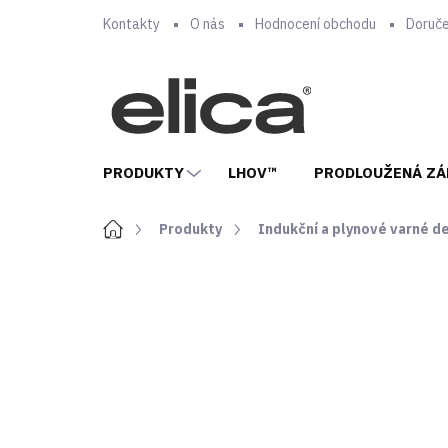
Přejít
Kontakty
O nás
Hodnocení obchodu
Doruče
na
obsah
PRODUKTY
LHOV™
PRODLOUŽENÁ ZÁ
Domů
Produkty
Indukční a plynové varné d
ZNAČKA:
ELICA
ENERGETICKÁ
ZÁRUKA
NOVINKA
TŘÍDA
5 LET
A++