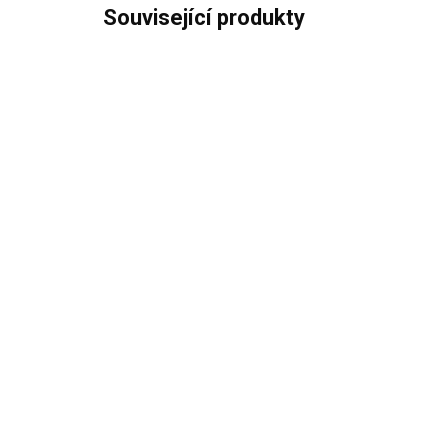
Související produkty
IHNED K ODESLÁNÍ
ELICA KIT0121017
EL
NIKOLATESLA
NI
RECIRKULACE
RE
870 Kč
54
719,01 Kč bez DPH
446