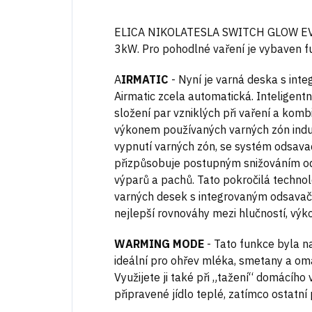
ELICA NIKOLATESLA SWITCH GLOW EVO
3kW. Pro pohodlné vaření je vybaven f
A
IRMATIC
-
Nyní je varná deska s in
Airmatic zcela automatická. Inteligent
složení par vzniklých při vaření a kom
výkonem používaných varných zón induk
vypnutí varných zón, se systém odsava
přizpůsobuje postupným snižováním o
výparů a pachů. Tato pokročilá technol
varných desek s integrovaným odsava
nejlepší rovnováhy mezi hlučností, výk
WARMING MODE
-
Tato funkce byla na
ideální pro ohřev mléka, smetany a omá
Využijete ji také při „tažení“ domácího 
připravené jídlo teplé, zatímco ostatní 