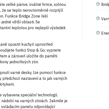
?
áte velké pánve, oválné hrnce, solnou
Brid
ko, že se teplo nerovnoměrně rozptýlí
n. Funkce Bridge Zone řeší
?
Varn
edné větší oblasti. Se
antní teplotou pro nejlepší výsledek
?
Ener
aně opustit kuchyň uprostřed
 použijete funkci Stop & Go, vypnete
stem a zároveň uložíte do paměti
ony jednotlivých zón.
nutí varné desky, lze pomocí funkce
y předchozí nastavení a to jak varných
 dotykem.
e vybavena speciální technologií,
 nádobí na varných zónách. Jakmile je
na ovládacím panelu odpovídající